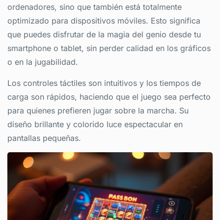
ordenadores, sino que también está totalmente
optimizado para dispositivos móviles. Esto significa
que puedes disfrutar de la magia del genio desde tu
smartphone o tablet, sin perder calidad en los gráficos
o en la jugabilidad.
Los controles táctiles son intuitivos y los tiempos de
carga son rápidos, haciendo que el juego sea perfecto
para quienes prefieren jugar sobre la marcha. Su
diseño brillante y colorido luce espectacular en
pantallas pequeñas.