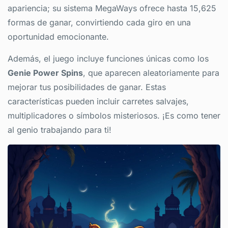
apariencia; su sistema MegaWays ofrece hasta 15,625
formas de ganar, convirtiendo cada giro en una
oportunidad emocionante.
Además, el juego incluye funciones únicas como los
Genie Power Spins
, que aparecen aleatoriamente para
mejorar tus posibilidades de ganar. Estas
características pueden incluir carretes salvajes,
multiplicadores o símbolos misteriosos. ¡Es como tener
al genio trabajando para ti!