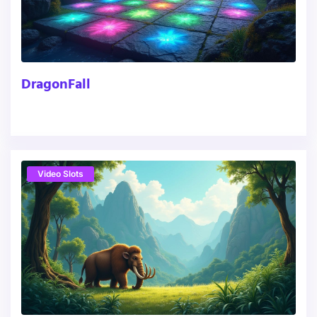
DragonFall
Video Slots