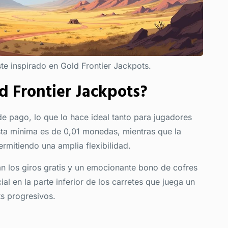
ste inspirado en Gold Frontier Jackpots.
d Frontier Jackpots?
 de pago, lo que lo hace ideal tanto para jugadores
sta mínima es de 0,01 monedas, mientras que la
rmitiendo una amplia flexibilidad.
an los giros gratis y un emocionante bono de cofres
l en la parte inferior de los carretes que juega un
ts progresivos.