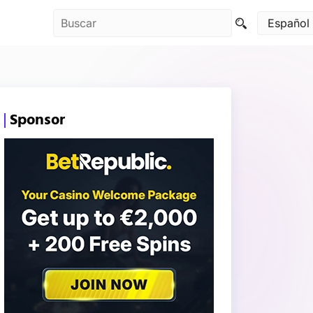
Sponsor