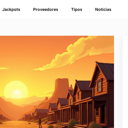
Jackpots
Proveedores
Tipos
Noticias