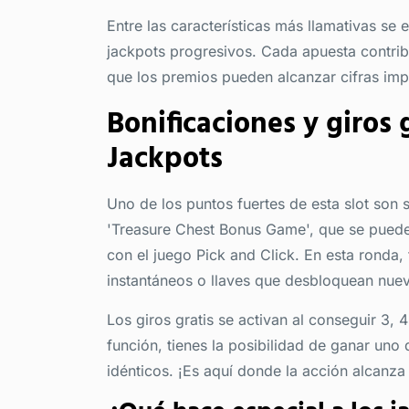
Entre las características más llamativas se 
jackpots progresivos. Cada apuesta contribu
que los premios pueden alcanzar cifras imp
Bonificaciones y giros 
Jackpots
Uno de los puntos fuertes de esta slot son s
'Treasure Chest Bonus Game', que se puede
con el juego Pick and Click. En esta ronda,
instantáneos o llaves que desbloquean nue
Los giros gratis se activan al conseguir 3, 
función, tienes la posibilidad de ganar uno
idénticos. ¡Es aquí donde la acción alcanz