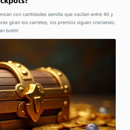
ackpots?
nzan con cantidades semilla que oscilan entre 40 y
s giran los carretes, los premios siguen creciendo.
an botín!