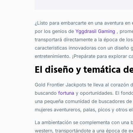
¿Listo para embarcarte en una aventura en e
por los genios de
Yggdrasil Gaming
, prome
transportará directamente a la época de lo
características innovadoras con un diseño 
entretenimiento. ¡Prepárate para explorar c
El diseño y temática d
Gold Frontier Jackpots te lleva al corazón d
buscando
fortuna
y oportunidades. El fondo
una pequeña comunidad de buscadores de o
mujeres aventureros, palas, picos y otros e
La ambientación se complementa con una ba
western, transportándote a una época de exp