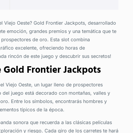
l Viejo Oeste? Gold Frontier Jackpots, desarrollado
te emoción, grandes premios y una temática que te
s prospectores de oro. Esta slot combina
gráfico excelente, ofreciendo horas de
ada rincón de este juego y descubrir sus secretos!
e Gold Frontier Jackpots
el Viejo Oeste, un lugar lleno de prospectores
 del juego está decorado con montañas, valles y
ro. Entre los símbolos, encontrarás hombres y
lementos típicos de la época.
nda sonora que recuerda a las clásicas películas
loración y riesgo. Cada giro de los carretes te hará