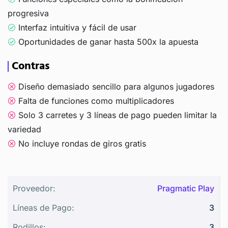
progresiva
Interfaz intuitiva y fácil de usar
Oportunidades de ganar hasta 500x la apuesta
Contras
Diseño demasiado sencillo para algunos jugadores
Falta de funciones como multiplicadores
Solo 3 carretes y 3 líneas de pago pueden limitar la
variedad
No incluye rondas de giros gratis
Proveedor:
Pragmatic Play
Líneas de Pago:
3
Rodillos:
3