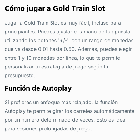
Cómo jugar a Gold Train Slot
Jugar a Gold Train Slot es muy fácil, incluso para
principiantes. Puedes ajustar el tamaño de tu apuesta
utilizando los botones '+/-', con un rango de monedas
que va desde 0.01 hasta 0.50. Además, puedes elegir
entre 1 y 10 monedas por línea, lo que te permite
personalizar tu estrategia de juego según tu
presupuesto.
Función de Autoplay
Si prefieres un enfoque más relajado, la función
Autoplay te permite girar los carretes automáticamente
por un número determinado de veces. Esto es ideal
para sesiones prolongadas de juego.