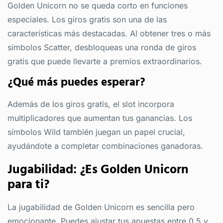
Golden Unicorn no se queda corto en funciones
especiales. Los giros gratis son una de las
características más destacadas. Al obtener tres o más
símbolos Scatter, desbloqueas una ronda de giros
gratis que puede llevarte a premios extraordinarios.
¿Qué más puedes esperar?
Además de los giros gratis, el slot incorpora
multiplicadores que aumentan tus ganancias. Los
símbolos Wild también juegan un papel crucial,
ayudándote a completar combinaciones ganadoras.
Jugabilidad: ¿Es Golden Unicorn
para ti?
La jugabilidad de Golden Unicorn es sencilla pero
emocionante. Puedes ajustar tus apuestas entre 0.5 y