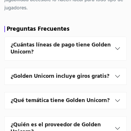
jugadores.
Preguntas Frecuentes
¿Cuántas líneas de pago tiene Golden
Unicorn?
¿Golden Unicorn incluye giros gratis?
¿Qué temática tiene Golden Unicorn?
¿Quién es el proveedor de Golden