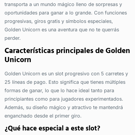
transporta a un mundo mágico lleno de sorpresas y
oportunidades para ganar a lo grande. Con funciones
progresivas, giros gratis y símbolos especiales,
Golden Unicorn es una aventura que no te querrás
perder.
Características principales de Golden
Unicorn
Golden Unicorn es un slot progresivo con 5 carretes y
25 líneas de pago. Esto significa que tienes múltiples
formas de ganar, lo que lo hace ideal tanto para
principiantes como para jugadores experimentados.
Además, su diseño mágico y atractivo te mantendrá
enganchado desde el primer giro.
¿Qué hace especial a este slot?