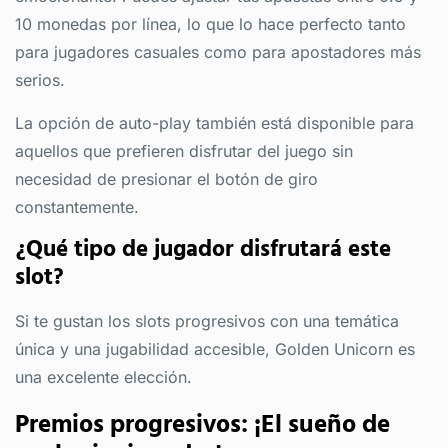
10 monedas por línea, lo que lo hace perfecto tanto
para jugadores casuales como para apostadores más
serios.
La opción de auto-play también está disponible para
aquellos que prefieren disfrutar del juego sin
necesidad de presionar el botón de giro
constantemente.
¿Qué tipo de jugador disfrutará este
slot?
Si te gustan los slots progresivos con una temática
única y una jugabilidad accesible, Golden Unicorn es
una excelente elección.
Premios progresivos: ¡El sueño de