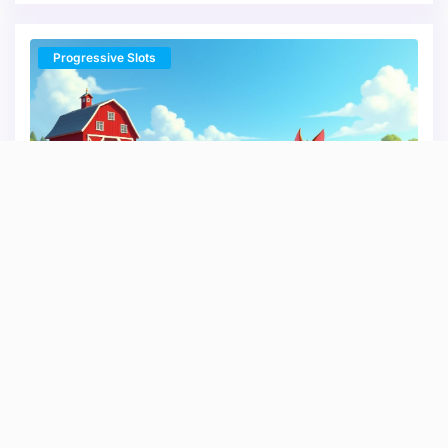
Progressive Slots
Barnstormer Bucks
Progressive Slots