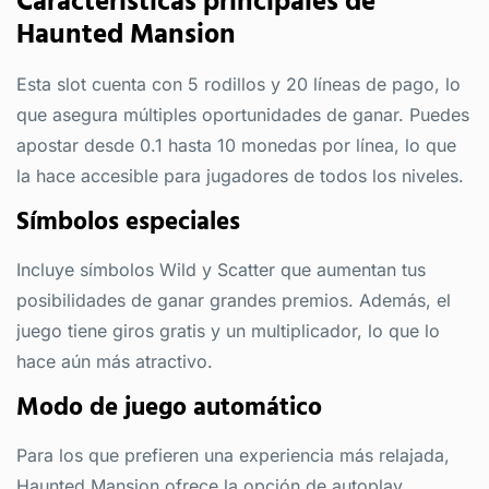
Características principales de
Haunted Mansion
Esta slot cuenta con 5 rodillos y 20 líneas de pago, lo
que asegura múltiples oportunidades de ganar. Puedes
apostar desde 0.1 hasta 10 monedas por línea, lo que
la hace accesible para jugadores de todos los niveles.
Símbolos especiales
Incluye símbolos Wild y Scatter que aumentan tus
posibilidades de ganar grandes premios. Además, el
juego tiene giros gratis y un multiplicador, lo que lo
hace aún más atractivo.
Modo de juego automático
Para los que prefieren una experiencia más relajada,
Haunted Mansion ofrece la opción de autoplay,