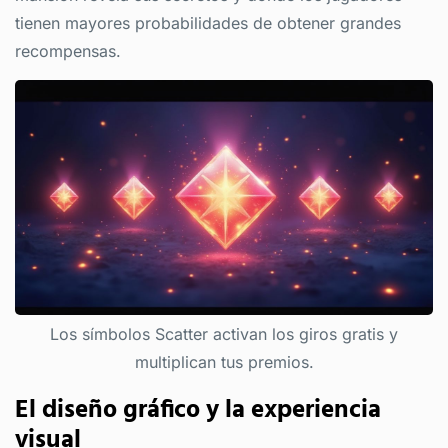
tienen mayores probabilidades de obtener grandes
recompensas.
Los símbolos Scatter activan los giros gratis y
multiplican tus premios.
El diseño gráfico y la experiencia
visual