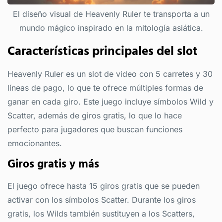
El diseño visual de Heavenly Ruler te transporta a un
mundo mágico inspirado en la mitología asiática.
Características principales del slot
Heavenly Ruler es un slot de video con 5 carretes y 30
líneas de pago, lo que te ofrece múltiples formas de
ganar en cada giro. Este juego incluye símbolos Wild y
Scatter, además de giros gratis, lo que lo hace
perfecto para jugadores que buscan funciones
emocionantes.
Giros gratis y más
El juego ofrece hasta 15 giros gratis que se pueden
activar con los símbolos Scatter. Durante los giros
gratis, los Wilds también sustituyen a los Scatters,