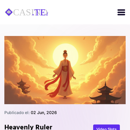
Publicado el:
02 Jun, 2026
Heavenly Ruler
Video Slots