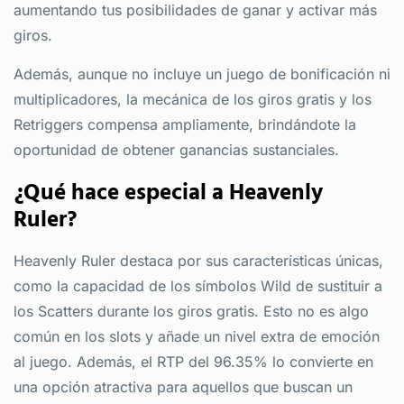
aumentando tus posibilidades de ganar y activar más
giros.
Además, aunque no incluye un juego de bonificación ni
multiplicadores, la mecánica de los giros gratis y los
Retriggers compensa ampliamente, brindándote la
oportunidad de obtener ganancias sustanciales.
¿Qué hace especial a Heavenly
Ruler?
Heavenly Ruler destaca por sus características únicas,
como la capacidad de los símbolos Wild de sustituir a
los Scatters durante los giros gratis. Esto no es algo
común en los slots y añade un nivel extra de emoción
al juego. Además, el RTP del 96.35% lo convierte en
una opción atractiva para aquellos que buscan un