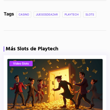
Tags
CASINO
JUEGOSDEAZAR
PLAYTECH
SLOTS
Más Slots de Playtech
Video Slots