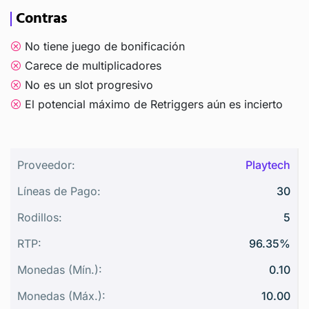
Contras
No tiene juego de bonificación
Carece de multiplicadores
No es un slot progresivo
El potencial máximo de Retriggers aún es incierto
Proveedor:
Playtech
Líneas de Pago:
30
Rodillos:
5
RTP:
96.35%
Monedas (Mín.):
0.10
Monedas (Máx.):
10.00