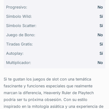
Progresivo:
No
Símbolo Wild:
Sí
Símbolo Scatter:
Sí
Juego de Bono:
No
Tiradas Gratis:
Sí
Autoplay:
Sí
Multiplicador:
No
Si te gustan los juegos de slot con una temática
fascinante y funciones especiales que realmente
marcan la diferencia, Heavenly Ruler de Playtech
podría ser tu próxima obsesión. Con su estilo
inspirado en la mitología asiática y una experiencia de