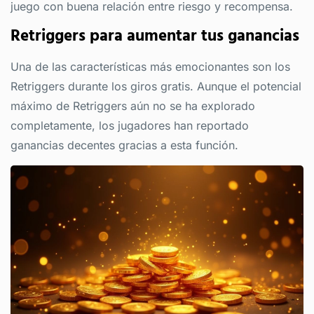
juego con buena relación entre riesgo y recompensa.
Retriggers para aumentar tus ganancias
Una de las características más emocionantes son los
Retriggers durante los giros gratis. Aunque el potencial
máximo de Retriggers aún no se ha explorado
completamente, los jugadores han reportado
ganancias decentes gracias a esta función.