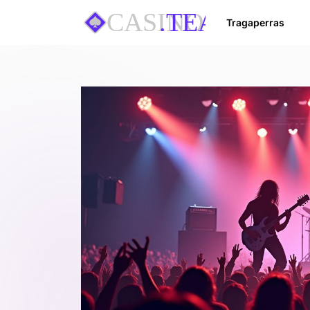
Tragaperras