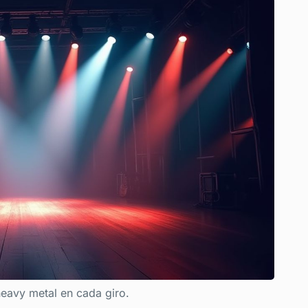
heavy metal en cada giro.