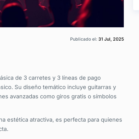
Publicado el:
31 Jul, 2025
ásica de 3 carretes y 3 líneas de pago
sico. Su diseño temático incluye guitarras y
ones avanzadas como giros gratis o símbolos
a estética atractiva, es perfecta para quienes
cta.