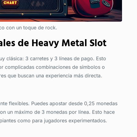
co con un toque de rock.
pales de Heavy Metal Slot
y clásica: 3 carretes y 3 líneas de pago. Esto
por complicadas combinaciones de símbolos o
ores que buscan una experiencia más directa.
ante flexibles. Puedes apostar desde 0,25 monedas
con un máximo de 3 monedas por línea. Esto hace
cipiantes como para jugadores experimentados.