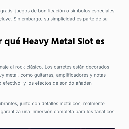
ratis, juegos de bonificación o símbolos especiales
cluye. Sin embargo, su simplicidad es parte de su
r qué Heavy Metal Slot es
naje al rock clásico. Los carretes están decorados
vy metal, como guitarras, amplificadores y notas
ro efectivo, y los efectos de sonido añaden
brantes, junto con detalles metálicos, realmente
 garantiza una inmersión completa para los fanáticos