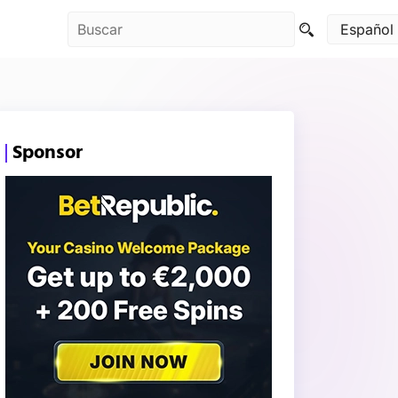
Sponsor