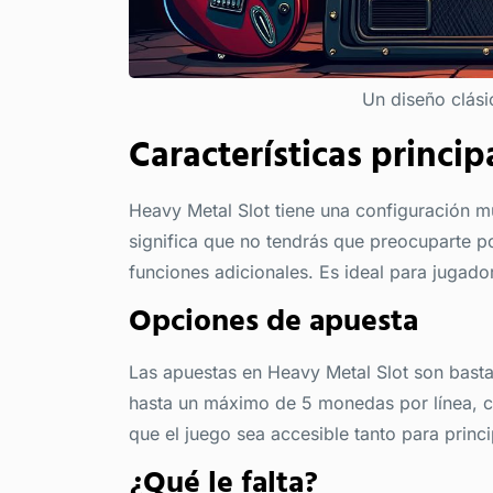
Un diseño clási
Características princi
Heavy Metal Slot tiene una configuración mu
significa que no tendrás que preocuparte 
funciones adicionales. Es ideal para jugad
Opciones de apuesta
Las apuestas en Heavy Metal Slot son bast
hasta un máximo de 5 monedas por línea, 
que el juego sea accesible tanto para prin
¿Qué le falta?