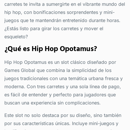
carretes te invita a sumergirte en el vibrante mundo del
hip hop, con bonificaciones sorprendentes y mini-
juegos que te mantendrán entretenido durante horas.
¿Estás listo para girar los carretes y mover el
esqueleto?
¿Qué es Hip Hop Opotamus?
Hip Hop Opotamus es un slot clásico diseñado por
Games Global que combina la simplicidad de los
juegos tradicionales con una temática urbana fresca y
moderna. Con tres carretes y una sola línea de pago,
es fácil de entender y perfecto para jugadores que
buscan una experiencia sin complicaciones.
Este slot no solo destaca por su diseño, sino también
por sus características únicas. Incluye mini-juegos y