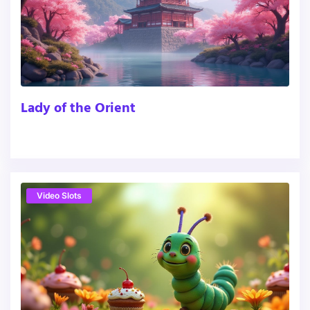
Lady of the Orient
Video Slots