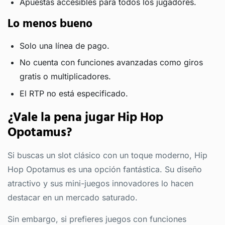
Apuestas accesibles para todos los jugadores.
Lo menos bueno
Solo una línea de pago.
No cuenta con funciones avanzadas como giros
gratis o multiplicadores.
El RTP no está especificado.
¿Vale la pena jugar Hip Hop
Opotamus?
Si buscas un slot clásico con un toque moderno, Hip
Hop Opotamus es una opción fantástica. Su diseño
atractivo y sus mini-juegos innovadores lo hacen
destacar en un mercado saturado.
Sin embargo, si prefieres juegos con funciones