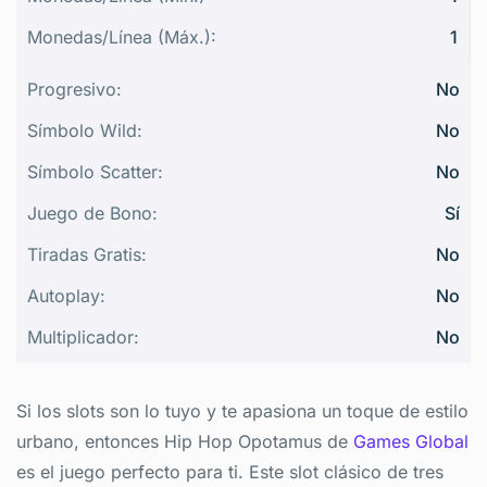
Monedas/Línea (Máx.):
1
Progresivo:
No
Símbolo Wild:
No
Símbolo Scatter:
No
Juego de Bono:
Sí
Tiradas Gratis:
No
Autoplay:
No
Multiplicador:
No
Si los slots son lo tuyo y te apasiona un toque de estilo
urbano, entonces Hip Hop Opotamus de
Games Global
es el juego perfecto para ti. Este slot clásico de tres