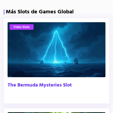
Más Slots de Games Global
Video Slots
The Bermuda Mysteries Slot