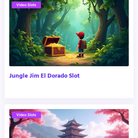
Video Slots
Jungle Jim El Dorado Slot
Video Slots