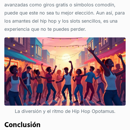
avanzadas como giros gratis o símbolos comodín,
puede que este no sea tu mejor elección. Aun así, para
los amantes del hip hop y los slots sencillos, es una
experiencia que no te puedes perder.
La diversión y el ritmo de Hip Hop Opotamus.
Conclusión