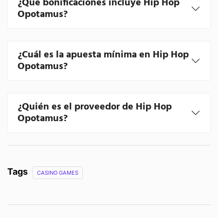
¿Qué bonificaciones incluye Hip Hop
Opotamus?
¿Cuál es la apuesta mínima en Hip Hop
Opotamus?
¿Quién es el proveedor de Hip Hop
Opotamus?
Tags
CASINO GAMES