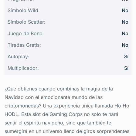
Símbolo Wild:
No
Símbolo Scatter:
No
Juego de Bono:
No
Tiradas Gratis:
No
Autoplay:
Sí
Multiplicador:
Sí
¿Qué obtienes cuando combinas la magia de la
Navidad con el emocionante mundo de las
criptomonedas? Una experiencia única llamada Ho Ho
HODL. Esta slot de Gaming Corps no solo te hará
sentir el espíritu navideño, sino que también te
sumergirá en un universo lleno de giros sorprendentes