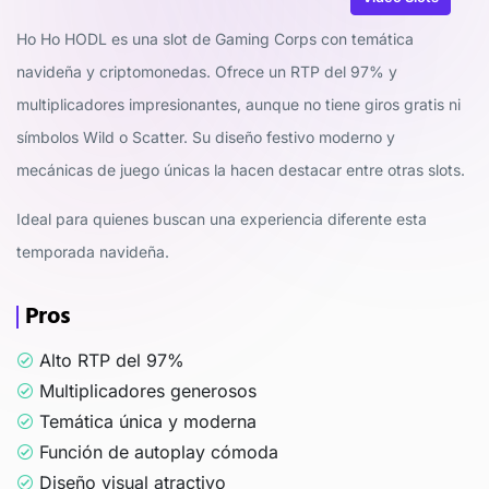
Ho Ho HODL es una slot de Gaming Corps con temática
navideña y criptomonedas. Ofrece un RTP del 97% y
multiplicadores impresionantes, aunque no tiene giros gratis ni
símbolos Wild o Scatter. Su diseño festivo moderno y
mecánicas de juego únicas la hacen destacar entre otras slots.
Ideal para quienes buscan una experiencia diferente esta
temporada navideña.
Pros
Alto RTP del 97%
Multiplicadores generosos
Temática única y moderna
Función de autoplay cómoda
Diseño visual atractivo