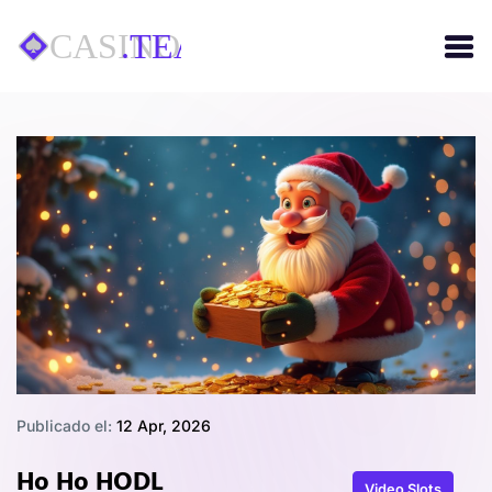
Publicado el:
12 Apr, 2026
Ho Ho HODL
Video Slots