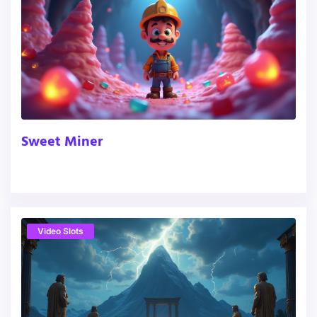
Sweet Miner
Video Slots