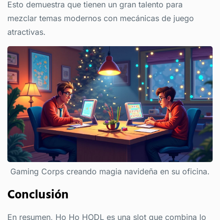
Esto demuestra que tienen un gran talento para
mezclar temas modernos con mecánicas de juego
atractivas.
Gaming Corps creando magia navideña en su oficina.
Conclusión
En resumen, Ho Ho HODL es una slot que combina lo