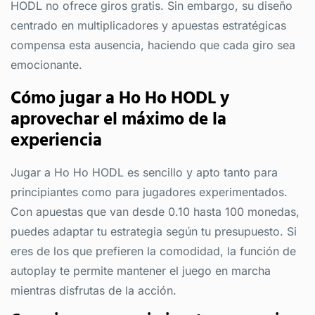
HODL no ofrece giros gratis. Sin embargo, su diseño
centrado en multiplicadores y apuestas estratégicas
compensa esta ausencia, haciendo que cada giro sea
emocionante.
Cómo jugar a Ho Ho HODL y
aprovechar el máximo de la
experiencia
Jugar a Ho Ho HODL es sencillo y apto tanto para
principiantes como para jugadores experimentados.
Con apuestas que van desde 0.10 hasta 100 monedas,
puedes adaptar tu estrategia según tu presupuesto. Si
eres de los que prefieren la comodidad, la función de
autoplay te permite mantener el juego en marcha
mientras disfrutas de la acción.