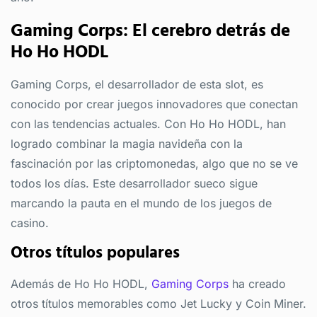
Gaming Corps: El cerebro detrás de
Ho Ho HODL
Gaming Corps, el desarrollador de esta slot, es
conocido por crear juegos innovadores que conectan
con las tendencias actuales. Con Ho Ho HODL, han
logrado combinar la magia navideña con la
fascinación por las criptomonedas, algo que no se ve
todos los días. Este desarrollador sueco sigue
marcando la pauta en el mundo de los juegos de
casino.
Otros títulos populares
Además de Ho Ho HODL,
Gaming Corps
ha creado
otros títulos memorables como Jet Lucky y Coin Miner.