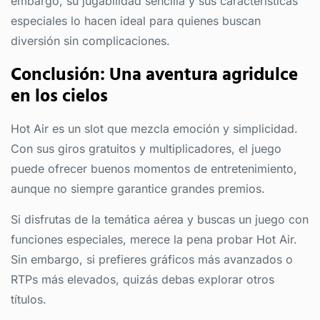
embargo, su jugabilidad sencilla y sus características
especiales lo hacen ideal para quienes buscan
diversión sin complicaciones.
Conclusión: Una aventura agridulce
en los cielos
Hot Air es un slot que mezcla emoción y simplicidad.
Con sus giros gratuitos y multiplicadores, el juego
puede ofrecer buenos momentos de entretenimiento,
aunque no siempre garantice grandes premios.
Si disfrutas de la temática aérea y buscas un juego con
funciones especiales, merece la pena probar Hot Air.
Sin embargo, si prefieres gráficos más avanzados o
RTPs más elevados, quizás debas explorar otros
títulos.