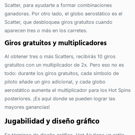
Scatter, para ayudarte a formar combinaciones
ganadoras. Por otro lado, el globo aerostático es el
Scatter, que desbloquea giros gratuitos cuando
aparecen tres o más en los carretes.
Giros gratuitos y multiplicadores
Al obtener tres o más Scatters, recibirás 10 giros
gratuitos con un multiplicador de 2x. Pero eso no es
todo: durante los giros gratuitos, cada símbolo de
piloto añade un giro adicional, y cada globo
aerostático aumenta el multiplicador para los Hot Spins
posteriores. ¡Es aquí donde se pueden lograr las
mayores ganancias!
Jugabilidad y diseño gráfico