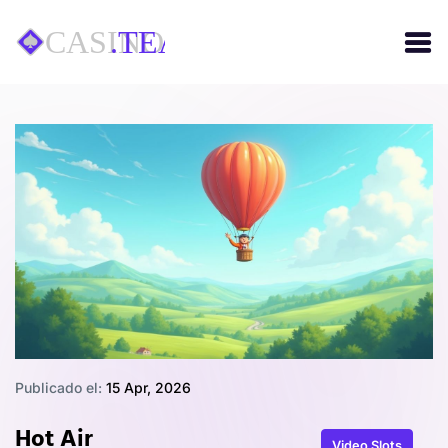
Publicado el:
15 Apr, 2026
Hot Air
Video Slots