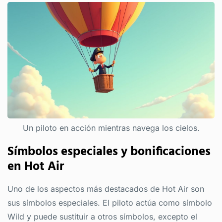
Un piloto en acción mientras navega los cielos.
Símbolos especiales y bonificaciones
en Hot Air
Uno de los aspectos más destacados de Hot Air son
sus símbolos especiales. El piloto actúa como símbolo
Wild y puede sustituir a otros símbolos, excepto el