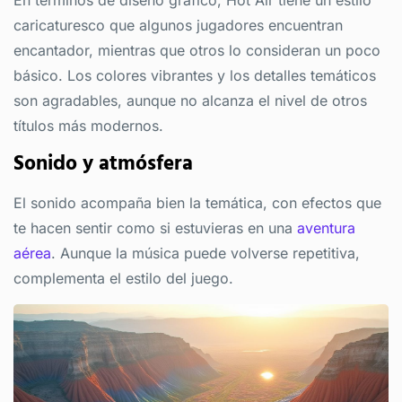
En términos de diseño gráfico, Hot Air tiene un estilo
caricaturesco que algunos jugadores encuentran
encantador, mientras que otros lo consideran un poco
básico. Los colores vibrantes y los detalles temáticos
son agradables, aunque no alcanza el nivel de otros
títulos más modernos.
Sonido y atmósfera
El sonido acompaña bien la temática, con efectos que
te hacen sentir como si estuvieras en una
aventura
aérea
. Aunque la música puede volverse repetitiva,
complementa el estilo del juego.