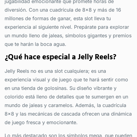
jugabilidad emocionante que promete horas de
diversión. Con una cuadrícula de 8x8 y más de 16
millones de formas de ganar, esta slot lleva tu
experiencia al siguiente nivel. Prepárate para explorar
un mundo lleno de jaleas, símbolos gigantes y premios
que te harán la boca agua.
¿Qué hace especial a Jelly Reels?
Jelly Reels no es una slot cualquiera; es una
experiencia visual y de juego que te hará sentir como
en una tienda de golosinas. Su diseño vibrante y
colorido está lleno de detalles que te sumergen en un
mundo de jaleas y caramelos. Además, la cuadrícula
8x8 y las mecánicas de cascada ofrecen una dinámica
de juego fresca y emocionante.
Lo más destacado son los símbolos mega, que pueden