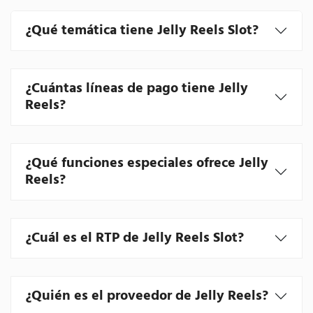
¿Qué temática tiene Jelly Reels Slot?
¿Cuántas líneas de pago tiene Jelly
Reels?
¿Qué funciones especiales ofrece Jelly
Reels?
¿Cuál es el RTP de Jelly Reels Slot?
¿Quién es el proveedor de Jelly Reels?