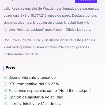
Jelly Reels es una slot de Wazdan con temática de caramelos,
cuadrícula 8x8 y 16.777.216 líneas de pago. Destaca por sus
símbolos gigantes, la opción de ajustar la volatilidad y la
función 'Hold the Jackpot' que ofrece múltiples jackpots.
Con un RTP del 96.27% y un diseño vibrante, este juego es
ideal para quienes buscan entretenimiento con grandes
posibilidades de ganar.
Pros
Diseño vibrante y temático
RTP competitivo del 96.27%
Funciones especiales como 'Hold the Jackpot'
Opción de ajustar la volatilidad
Interfaz intuitiva y fácil de usar