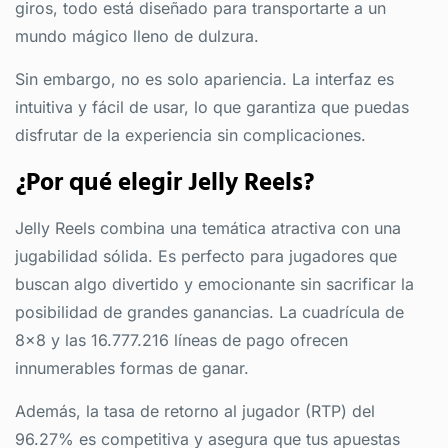
giros, todo está diseñado para transportarte a un
mundo mágico lleno de dulzura.
Sin embargo, no es solo apariencia. La interfaz es
intuitiva y fácil de usar, lo que garantiza que puedas
disfrutar de la experiencia sin complicaciones.
¿Por qué elegir Jelly Reels?
Jelly Reels combina una temática atractiva con una
jugabilidad sólida. Es perfecto para jugadores que
buscan algo divertido y emocionante sin sacrificar la
posibilidad de grandes ganancias. La cuadrícula de
8x8 y las 16.777.216 líneas de pago ofrecen
innumerables formas de ganar.
Además, la tasa de retorno al jugador (RTP) del
96.27% es competitiva y asegura que tus apuestas