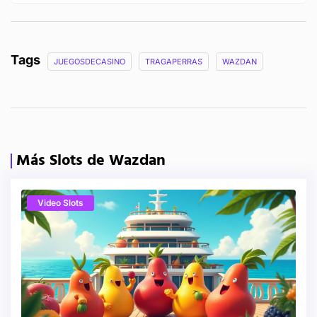
Tags
JUEGOSDECASINO
TRAGAPERRAS
WAZDAN
Más Slots de Wazdan
Video Slots