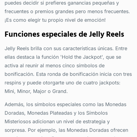
puedes decidir si prefieres ganancias pequeñas y
frecuentes o premios grandes pero menos frecuentes.
¡Es como elegir tu propio nivel de emoción!
Funciones especiales de Jelly Reels
Jelly Reels brilla con sus características únicas. Entre
ellas destaca la función 'Hold the Jackpot', que se
activa al reunir al menos cinco símbolos de
bonificación. Esta ronda de bonificación inicia con tres
respins y puede otorgarte uno de cuatro jackpots:
Mini, Minor, Major o Grand.
Además, los símbolos especiales como las Monedas
Doradas, Monedas Plateadas y los Símbolos
Misteriosos adicionan un nivel de estrategia y
sorpresa. Por ejemplo, las Monedas Doradas ofrecen