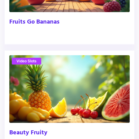
Fruits Go Bananas
Video Slots
Beauty Fruity