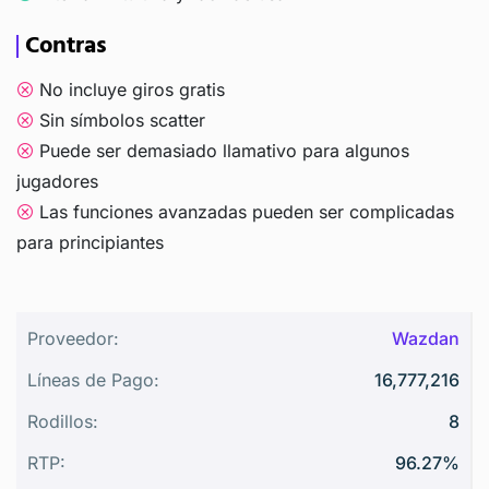
Contras
No incluye giros gratis
Sin símbolos scatter
Puede ser demasiado llamativo para algunos
jugadores
Las funciones avanzadas pueden ser complicadas
para principiantes
Proveedor:
Wazdan
Líneas de Pago:
16,777,216
Rodillos:
8
RTP:
96.27%