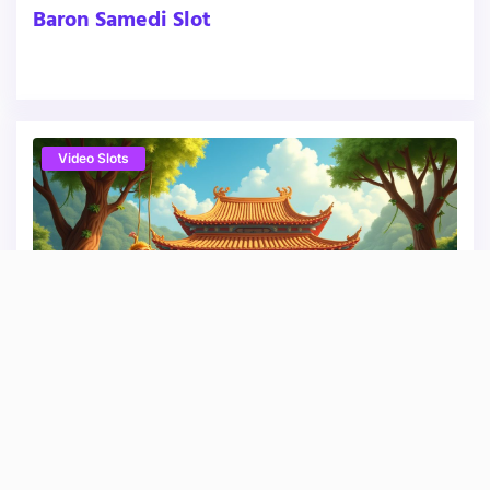
Baron Samedi Slot
Video Slots
Legend of the Golden Monkey Slot