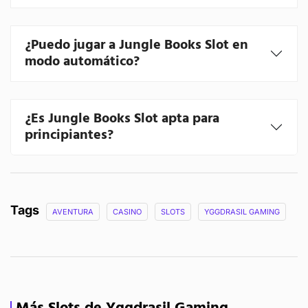
¿Puedo jugar a Jungle Books Slot en
modo automático?
¿Es Jungle Books Slot apta para
principiantes?
Tags
AVENTURA
CASINO
SLOTS
YGGDRASIL GAMING