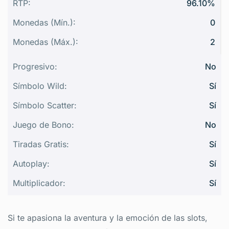
RTP:
96.10%
Monedas (Mín.):
0
Monedas (Máx.):
2
Progresivo:
No
Símbolo Wild:
Sí
Símbolo Scatter:
Sí
Juego de Bono:
No
Tiradas Gratis:
Sí
Autoplay:
Sí
Multiplicador:
Sí
Si te apasiona la aventura y la emoción de las slots,