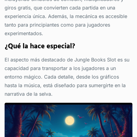
giros gratis, que convierten cada partida en una
experiencia única. Además, la mecánica es accesible
tanto para principiantes como para jugadores
experimentados.
¿Qué la hace especial?
El aspecto más destacado de Jungle Books Slot es su
capacidad para transportar a los jugadores a un
entorno mágico. Cada detalle, desde los gráficos
hasta la música, está diseñado para sumergirte en la
narrativa de la selva.