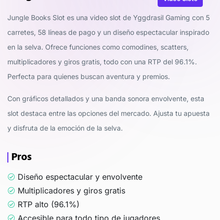
Jungle Books Slot es una video slot de Yggdrasil Gaming con 5
carretes, 58 líneas de pago y un diseño espectacular inspirado
en la selva. Ofrece funciones como comodines, scatters,
multiplicadores y giros gratis, todo con una RTP del 96.1%.
Perfecta para quienes buscan aventura y premios.
Con gráficos detallados y una banda sonora envolvente, esta
slot destaca entre las opciones del mercado. Ajusta tu apuesta
y disfruta de la emoción de la selva.
Pros
Diseño espectacular y envolvente
Multiplicadores y giros gratis
RTP alto (96.1%)
Accesible para todo tipo de jugadores