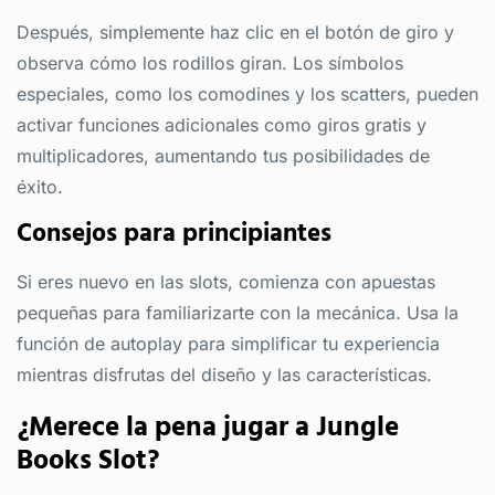
Después, simplemente haz clic en el botón de giro y
observa cómo los rodillos giran. Los símbolos
especiales, como los comodines y los scatters, pueden
activar funciones adicionales como giros gratis y
multiplicadores, aumentando tus posibilidades de
éxito.
Consejos para principiantes
Si eres nuevo en las slots, comienza con apuestas
pequeñas para familiarizarte con la mecánica. Usa la
función de autoplay para simplificar tu experiencia
mientras disfrutas del diseño y las características.
¿Merece la pena jugar a Jungle
Books Slot?