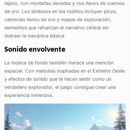
lejano, con montañas nevadas y ríos llenos de cuernos
de oro. Los símbolos en los rodillos incluyen picos,
camiones llenos de oro y mapas de exploración,
elementos que refuerzan el narrativo central sin
distraer la mecánica básica.
Sonido envolvente
La música de fondo también merece una mención
especial. Con melodías inspiradas en el Extremo Oeste
y efectos de sonido que te hacen sentir como un
verdadero explorador, el juego consigue crear una
experiencia inmersiva.