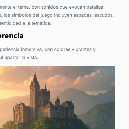
ente el tema, con sonidos que evocan batallas
, los símbolos del juego incluyen espadas, escudos,
tenticidad a la temática.
erencia
eriencia inmersiva, con colores vibrantes y
l apartar la vista.