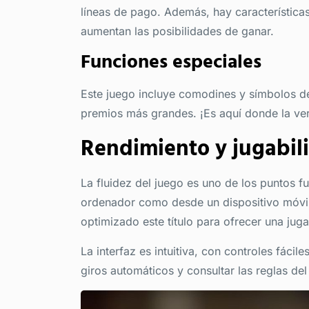
líneas de pago. Además, hay características
aumentan las posibilidades de ganar.
Funciones especiales
Este juego incluye comodines y símbolos d
premios más grandes. ¡Es aquí donde la v
Rendimiento y jugabil
La fluidez del juego es uno de los puntos fu
ordenador como desde un dispositivo móvil
optimizado este título para ofrecer una juga
La interfaz es intuitiva, con controles fácil
giros automáticos y consultar las reglas de