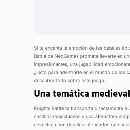
Si te encanta la emoción de las batallas épi
Battle de NeoGames promete llevarte en un v
impresionantes, una jugabilidad emocionant
¿Listo para adentrarte en el mundo de los 
descubrir todo sobre este juego.
Una temática medieval
Knights Battle te transporta directamente a
castillos majestuosos y una atmósfera mági
envuelven con detalles intrincados que hace