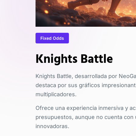
Fixed Odds
Knights Battle
Knights Battle, desarrollada por NeoG
destaca por sus gráficos impresionant
multiplicadores.
Ofrece una experiencia inmersiva y ac
presupuestos, aunque no cuenta con u
innovadoras.