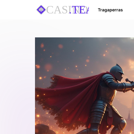
Tragaperras