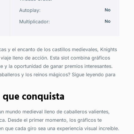
Autoplay:
No
Multiplicador:
No
cas y el encanto de los castillos medievales, Knights
iaje lleno de acción. Esta slot combina gráficos
e y la oportunidad de ganar premios interesantes.
caballeros y los reinos mágicos? Sigue leyendo para
 que conquista
 un mundo medieval lleno de caballeros valientes,
ca. Desde el primer momento, los gráficos te
n que cada giro sea una experiencia visual increíble.