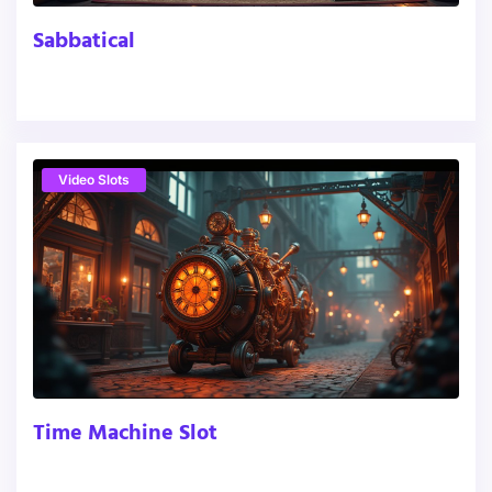
Sabbatical
Video Slots
Time Machine Slot