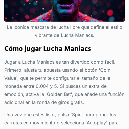
La icónica máscara de lucha libre que define el estilo
vibrante de Lucha Maniacs.
Cómo jugar Lucha Maniacs
Jugar a Lucha Maniacs es tan divertido como fácil.
Primero, ajusta tu apuesta usando el botón 'Coin
Value', que te permite configurar el tamaño de la
moneda entre 0.004 y 5. Si buscas un extra de
emoción, activa la 'Golden Bet', que añade una función
adicional en la ronda de giros gratis.
Una vez que estés listo, pulsa 'Spin' para poner los
carretes en movimiento o selecciona 'Autoplay' para