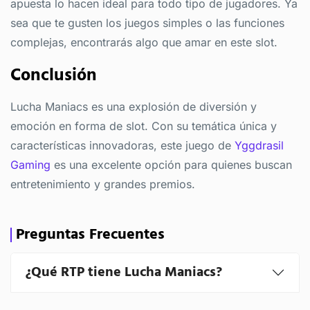
apuesta lo hacen ideal para todo tipo de jugadores. Ya
sea que te gusten los juegos simples o las funciones
complejas, encontrarás algo que amar en este slot.
Conclusión
Lucha Maniacs es una explosión de diversión y
emoción en forma de slot. Con su temática única y
características innovadoras, este juego de
Yggdrasil
Gaming
es una excelente opción para quienes buscan
entretenimiento y grandes premios.
Preguntas Frecuentes
¿Qué RTP tiene Lucha Maniacs?