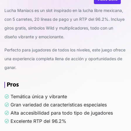
Lucha Maniacs es un slot inspirado en la lucha libre mexicana,
con 5 carretes, 20 líneas de pago y un RTP del 96.2%. Incluye
giros gratis, símbolos Wild y multiplicadores, todo con un
diseño vibrante y emocionante.
Perfecto para jugadores de todos los niveles, este juego ofrece
una experiencia completa llena de acción y oportunidades de
ganar.
Pros
Temática única y vibrante
Gran variedad de características especiales
Alta accesibilidad para todo tipo de jugadores
Excelente RTP del 96.2%