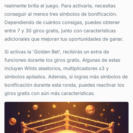
realmente brilla el juego. Para activarla, necesitas
conseguir al menos tres símbolos de bonificación.
Dependiendo de cuántos consigas, puedes obtener
entre 7 y 30 giros gratis, junto con características
adicionales que mejoran tus oportunidades de ganar.
Si activas la 'Golden Bet', recibirás un extra de
funciones durante los giros gratis. Algunas de estas
incluyen Wilds aleatorios, multiplicadores x3 y
símbolos apilados. Además, si logras más símbolos de
bonificación durante esta ronda, puedes reactivar los
giros gratis con aún más características.