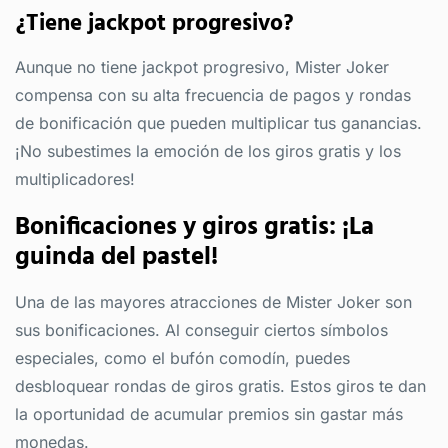
¿Tiene jackpot progresivo?
Aunque no tiene jackpot progresivo, Mister Joker
compensa con su alta frecuencia de pagos y rondas
de bonificación que pueden multiplicar tus ganancias.
¡No subestimes la emoción de los giros gratis y los
multiplicadores!
Bonificaciones y giros gratis: ¡La
guinda del pastel!
Una de las mayores atracciones de Mister Joker son
sus bonificaciones. Al conseguir ciertos símbolos
especiales, como el bufón comodín, puedes
desbloquear rondas de giros gratis. Estos giros te dan
la oportunidad de acumular premios sin gastar más
monedas.