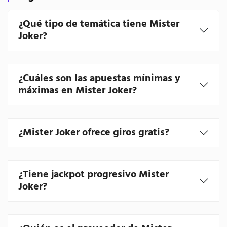
¿Qué tipo de temática tiene Mister
Joker?
¿Cuáles son las apuestas mínimas y
máximas en Mister Joker?
¿Mister Joker ofrece giros gratis?
¿Tiene jackpot progresivo Mister
Joker?