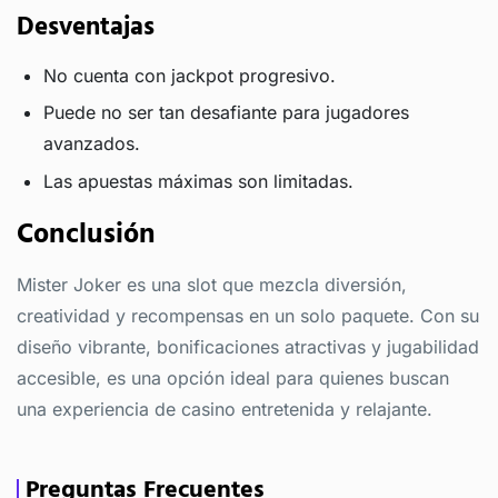
Desventajas
No cuenta con jackpot progresivo.
Puede no ser tan desafiante para jugadores
avanzados.
Las apuestas máximas son limitadas.
Conclusión
Mister Joker es una slot que mezcla diversión,
creatividad y recompensas en un solo paquete. Con su
diseño vibrante, bonificaciones atractivas y jugabilidad
accesible, es una opción ideal para quienes buscan
una experiencia de casino entretenida y relajante.
Preguntas Frecuentes