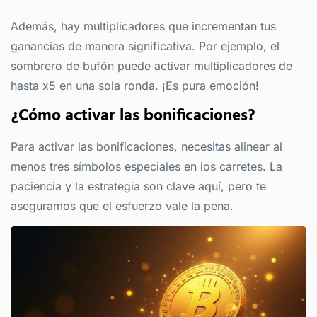
Además, hay multiplicadores que incrementan tus
ganancias de manera significativa. Por ejemplo, el
sombrero de bufón puede activar multiplicadores de
hasta x5 en una sola ronda. ¡Es pura emoción!
¿Cómo activar las bonificaciones?
Para activar las bonificaciones, necesitas alinear al
menos tres símbolos especiales en los carretes. La
paciencia y la estrategia son clave aquí, pero te
aseguramos que el esfuerzo vale la pena.