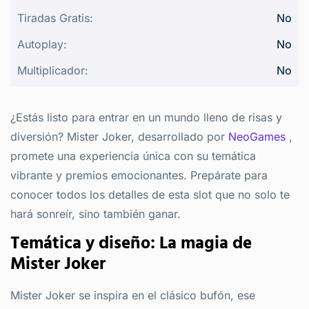
Tiradas Gratis:
No
Autoplay:
No
Multiplicador:
No
¿Estás listo para entrar en un mundo lleno de risas y
diversión? Mister Joker, desarrollado por
NeoGames
,
promete una experiencia única con su temática
vibrante y premios emocionantes. Prepárate para
conocer todos los detalles de esta slot que no solo te
hará sonreír, sino también ganar.
Temática y diseño: La magia de
Mister Joker
Mister Joker se inspira en el clásico bufón, ese