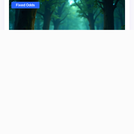
Fixed Odds
Lucky Charms
Scratch Cards