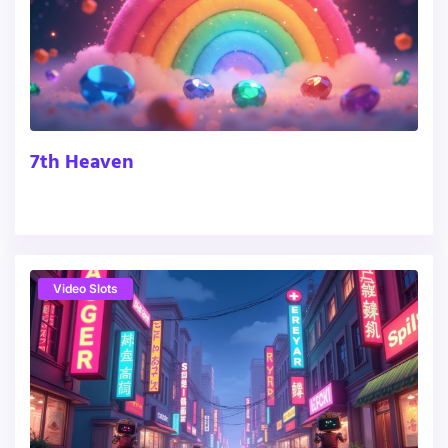
7th Heaven
Video Slots