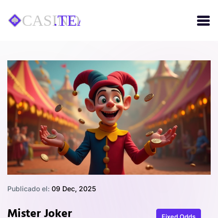
Publicado el:
09 Dec, 2025
Mister Joker
Fixed Odds