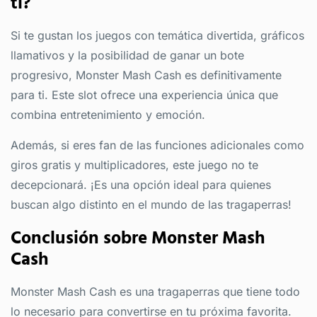
ti?
Si te gustan los juegos con temática divertida, gráficos
llamativos y la posibilidad de ganar un bote
progresivo, Monster Mash Cash es definitivamente
para ti. Este slot ofrece una experiencia única que
combina entretenimiento y emoción.
Además, si eres fan de las funciones adicionales como
giros gratis y multiplicadores, este juego no te
decepcionará. ¡Es una opción ideal para quienes
buscan algo distinto en el mundo de las tragaperras!
Conclusión sobre Monster Mash
Cash
Monster Mash Cash es una tragaperras que tiene todo
lo necesario para convertirse en tu próxima favorita.