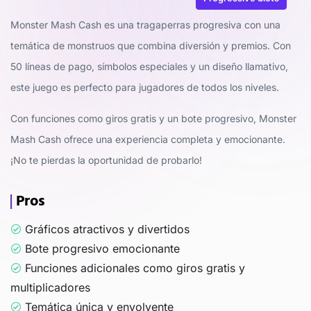
Monster Mash Cash es una tragaperras progresiva con una
temática de monstruos que combina diversión y premios. Con
50 líneas de pago, símbolos especiales y un diseño llamativo,
este juego es perfecto para jugadores de todos los niveles.
Con funciones como giros gratis y un bote progresivo, Monster
Mash Cash ofrece una experiencia completa y emocionante.
¡No te pierdas la oportunidad de probarlo!
Pros
Gráficos atractivos y divertidos
Bote progresivo emocionante
Funciones adicionales como giros gratis y
multiplicadores
Temática única y envolvente