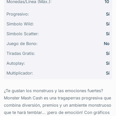
Monedas/Línea (Máx.):
10
Progresivo:
Sí
Símbolo Wild:
Sí
Símbolo Scatter:
Sí
Juego de Bono:
No
Tiradas Gratis:
Sí
Autoplay:
Sí
Multiplicador:
Sí
¿Te gustan los monstruos y las emociones fuertes?
Monster Mash Cash es una tragaperras progresiva que
combina diversión, premios y un ambiente monstruoso
que te hará temblar... ¡pero de emoción! Con gráficos