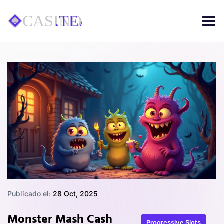
Publicado el:
28 Oct, 2025
Monster Mash Cash
Progressive Slots