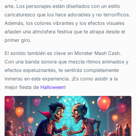
arte. Los personajes están diseñados con un estilo
caricaturesco que los hace adorables y no terroríficos.
Además, los colores vibrantes y los efectos visuales
añaden una atmósfera festiva que te atrapa desde el
primer giro.
El sonido también es clave en Monster Mash Cash.
Con una banda sonora que mezcla ritmos animados y
efectos espeluznantes, te sentirás completamente
inmerso en esta experiencia. ¡Es como asistir a la
mejor fiesta de
Halloween
!