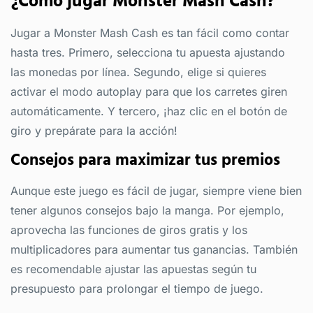
¿Cómo jugar Monster Mash Cash?
Jugar a Monster Mash Cash es tan fácil como contar
hasta tres. Primero, selecciona tu apuesta ajustando
las monedas por línea. Segundo, elige si quieres
activar el modo autoplay para que los carretes giren
automáticamente. Y tercero, ¡haz clic en el botón de
giro y prepárate para la acción!
Consejos para maximizar tus premios
Aunque este juego es fácil de jugar, siempre viene bien
tener algunos consejos bajo la manga. Por ejemplo,
aprovecha las funciones de giros gratis y los
multiplicadores para aumentar tus ganancias. También
es recomendable ajustar las apuestas según tu
presupuesto para prolongar el tiempo de juego.