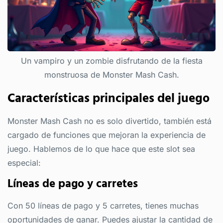
Un vampiro y un zombie disfrutando de la fiesta
monstruosa de Monster Mash Cash.
Características principales del juego
Monster Mash Cash no es solo divertido, también está
cargado de funciones que mejoran la experiencia de
juego. Hablemos de lo que hace que este slot sea
especial:
Líneas de pago y carretes
Con 50 líneas de pago y 5 carretes, tienes muchas
oportunidades de ganar. Puedes ajustar la cantidad de