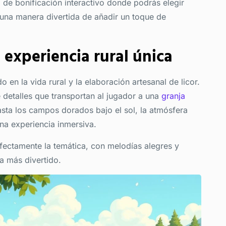
o de bonificación interactivo donde podrás elegir
 una manera divertida de añadir un toque de
 experiencia rural única
 en la vida rural y la elaboración artesanal de licor.
e detalles que transportan al jugador a una
granja
asta los campos dorados bajo el sol, la atmósfera
na experiencia inmersiva.
ctamente la temática, con melodías alegres y
a más divertido.