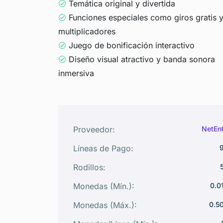
Temática original y divertida
Funciones especiales como giros gratis 
multiplicadores
Juego de bonificación interactivo
Diseño visual atractivo y banda sonora
inmersiva
Proveedor:
NetEn
Líneas de Pago:
Rodillos:
Monedas (Mín.):
0.0
Monedas (Máx.):
0.5