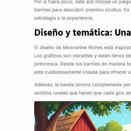
Por si fuera poco, esta slot incluye un jueg
barriles para descubrir premios ocultos. Es
estrategia a la experiencia.
Diseño y temática: Una
El diseño de Moonshine Riches está inspirado
Los gráficos son vibrantes y están llenos d
pintoresca. Desde los barriles de madera h
está cuidadosamente creada para ofrecer u
Además, la banda sonora complementa perfe
sonidos rurales que hacen que cada giro se