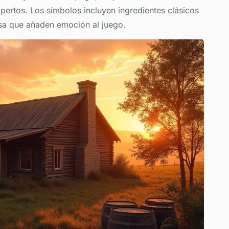
ertos. Los símbolos incluyen ingredientes clásicos
esa que añaden emoción al juego.