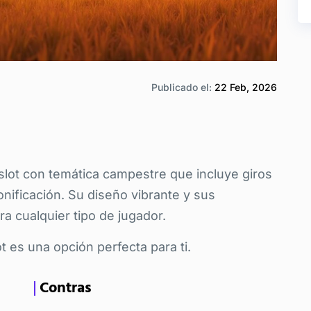
Publicado el:
22 Feb, 2026
lot con temática campestre que incluye giros
onificación. Su diseño vibrante y sus
ra cualquier tipo de jugador.
t es una opción perfecta para ti.
Contras