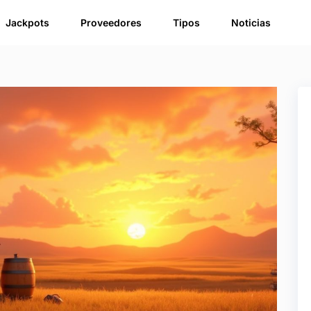
Jackpots
Proveedores
Tipos
Noticias