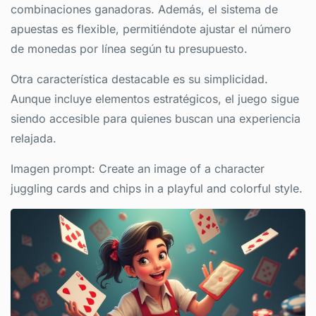
combinaciones ganadoras. Además, el sistema de
apuestas es flexible, permitiéndote ajustar el número
de monedas por línea según tu presupuesto.
Otra característica destacable es su simplicidad.
Aunque incluye elementos estratégicos, el juego sigue
siendo accesible para quienes buscan una experiencia
relajada.
Imagen prompt: Create an image of a character
juggling cards and chips in a playful and colorful style.