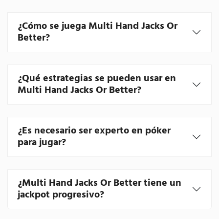
¿Cómo se juega Multi Hand Jacks Or
Better?
¿Qué estrategias se pueden usar en
Multi Hand Jacks Or Better?
¿Es necesario ser experto en póker
para jugar?
¿Multi Hand Jacks Or Better tiene un
jackpot progresivo?