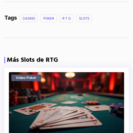
Tags
CASINO
POKER
R T G
SLOTS
Más Slots de RTG
Video Poker