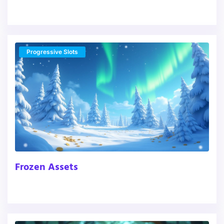
Progressive Slots
Frozen Assets