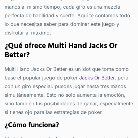
manos al mismo tiempo, cada giro es una mezcla
perfecta de habilidad y suerte. Aquí te contamos todo
lo que necesitas saber para dominar este juego y
disfrutar al máximo.
¿Qué ofrece Multi Hand Jacks Or
Better?
Multi Hand Jacks Or Better es un slot que toma como
base el popular juego de póker
Jacks Or Better
, pero
con un giro especial: puedes jugar hasta tres manos
simultáneamente. Esto no solo aumenta la emoción,
sino también tus posibilidades de ganar, especialmente
si tienes ojo para las estrategias de póker.
¿Cómo funciona?