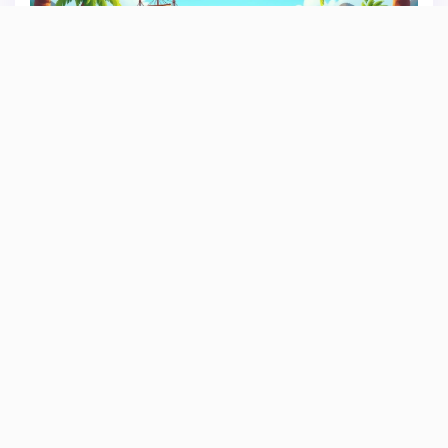
Treasure Island
Progressive Slots