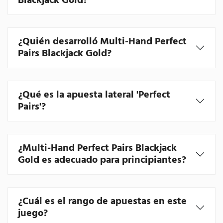
Blackjack Gold?
¿Quién desarrolló Multi-Hand Perfect
Pairs Blackjack Gold?
¿Qué es la apuesta lateral 'Perfect
Pairs'?
¿Multi-Hand Perfect Pairs Blackjack
Gold es adecuado para principiantes?
¿Cuál es el rango de apuestas en este
juego?