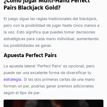
¿Cómo jugar Multi-Hand Perfect
Pairs Blackjack Gold?
El juego sigue las reglas tradicionales del blackjack,
pero con la posibilidad de jugar hasta cinco manos a
la vez. Esto significa que puedes tomar decisiones
estratégicas para cada mano individual, aumentando
tus posibilidades de ganar.
Apuesta Perfect Pairs
La apuesta lateral 'Perfect Pairs' es opcional, pero
puede ser una excelente forma de diversificar tu
estrategia
. Si las dos primeras cartas de una mano
forman un par, podrías ganar premios adicionales
según el tipo de par.