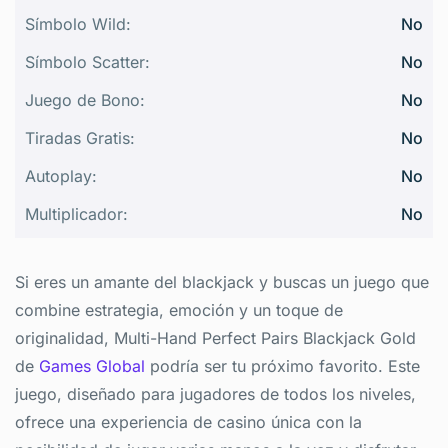
Símbolo Wild:
No
Símbolo Scatter:
No
Juego de Bono:
No
Tiradas Gratis:
No
Autoplay:
No
Multiplicador:
No
Si eres un amante del blackjack y buscas un juego que
combine estrategia, emoción y un toque de
originalidad, Multi-Hand Perfect Pairs Blackjack Gold
de
Games Global
podría ser tu próximo favorito. Este
juego, diseñado para jugadores de todos los niveles,
ofrece una experiencia de casino única con la