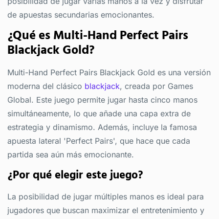
posibilidad de jugar varias manos a la vez y disfrutar
de apuestas secundarias emocionantes.
¿Qué es Multi-Hand Perfect Pairs
Blackjack Gold?
Multi-Hand Perfect Pairs Blackjack Gold es una versión
moderna del clásico
blackjack
, creada por Games
Global. Este juego permite jugar hasta cinco manos
simultáneamente, lo que añade una capa extra de
estrategia y dinamismo. Además, incluye la famosa
apuesta lateral 'Perfect Pairs', que hace que cada
partida sea aún más emocionante.
¿Por qué elegir este juego?
La posibilidad de jugar múltiples manos es ideal para
jugadores que buscan maximizar el entretenimiento y