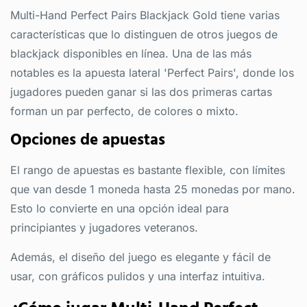
Multi-Hand Perfect Pairs Blackjack Gold tiene varias
características que lo distinguen de otros juegos de
blackjack disponibles en línea. Una de las más
notables es la apuesta lateral 'Perfect Pairs', donde los
jugadores pueden ganar si las dos primeras cartas
forman un par perfecto, de colores o mixto.
Opciones de apuestas
El rango de apuestas es bastante flexible, con límites
que van desde 1 moneda hasta 25 monedas por mano.
Esto lo convierte en una opción ideal para
principiantes y jugadores veteranos.
Además, el diseño del juego es elegante y fácil de
usar, con gráficos pulidos y una interfaz intuitiva.