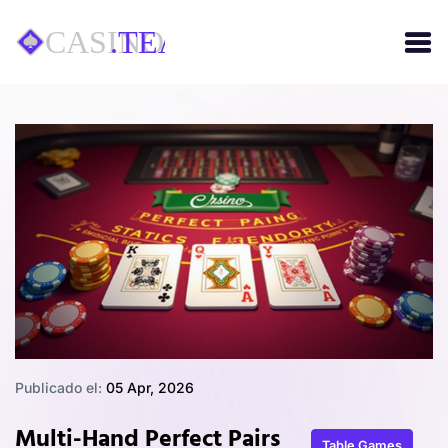
Publicado el:
05 Apr, 2026
Multi-Hand Perfect Pairs
Table Games