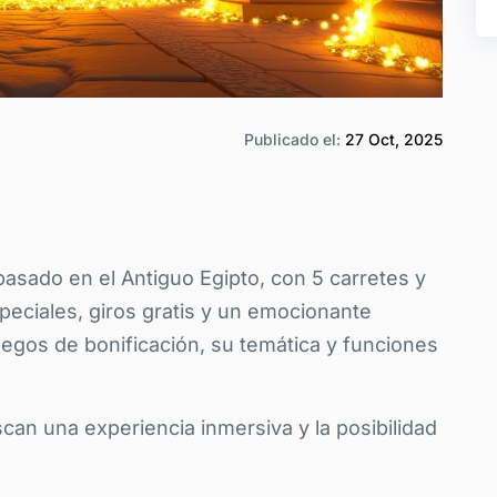
Publicado el:
27 Oct, 2025
sado en el Antiguo Egipto, con 5 carretes y
peciales, giros gratis y un emocionante
uegos de bonificación, su temática y funciones
n una experiencia inmersiva y la posibilidad