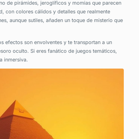
no de pirámides, jeroglíficos y momias que parecen
ad, con colores cálidos y detalles que realmente
es, aunque sutiles, añaden un toque de misterio que
os efectos son envolventes y te transportan a un
oro oculto. Si eres fanático de juegos temáticos,
 inmersiva.