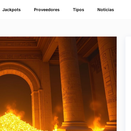
Jackpots
Proveedores
Tipos
Noticias