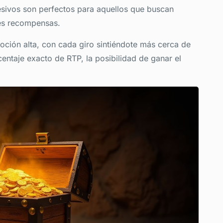
esivos son perfectos para aquellos que buscan
es recompensas.
oción alta, con cada giro sintiéndote más cerca de
entaje exacto de RTP, la posibilidad de ganar el