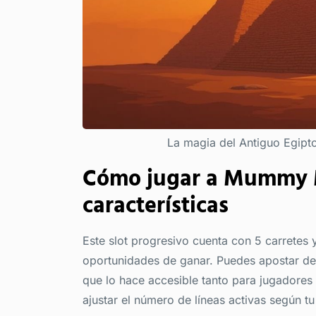
La magia del Antiguo Egipto
Cómo jugar a Mummy 
características
Este slot progresivo cuenta con 5 carretes 
oportunidades de ganar. Puedes apostar de
que lo hace accesible tanto para jugadore
ajustar el número de líneas activas según tu