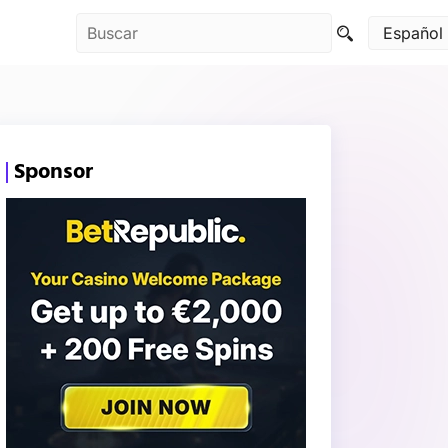
Sponsor