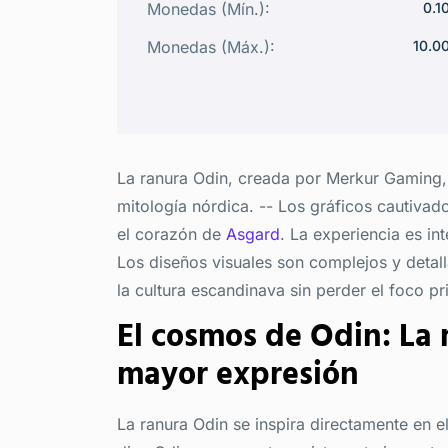
Monedas (Mín.):
0.1
Monedas (Máx.):
10.0
La ranura Odin, creada por Merkur Gaming, t
mitología nórdica. -- Los gráficos cautivado
el corazón de
Asgard
. La experiencia es in
Los diseños visuales son complejos y detall
la cultura escandinava sin perder el foco pr
El cosmos de Odin: La 
mayor expresión
La ranura Odin se inspira directamente en e