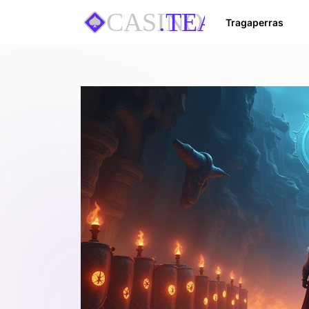
Tragaperras