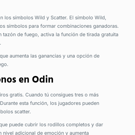
an los símbolos Wild y Scatter. El símbolo Wild,
tros símbolos para formar combinaciones ganadoras.
n tazón de fuego, activa la función de tirada gratuita
.
 que aumenta las ganancias y una opción de
ego.
bonos en Odin
giros gratis. Cuando tú consigues tres o más
. Durante esta función, los jugadores pueden
bolos scatter.
ue puede cubrir los rodillos completos y dar
n nivel adicional de emoción y aumenta