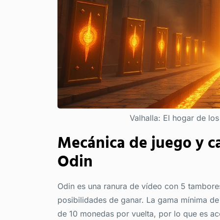
Valhalla: El hogar de los
Mecánica de juego y ca
Odin
Odin es una ranura de vídeo con 5 tambores
posibilidades de ganar. La gama mínima de
de 10 monedas por vuelta, por lo que es ac