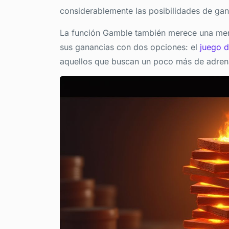
considerablemente las posibilidades de gan
La función Gamble también merece una menc
sus ganancias con dos opciones: el
juego d
aquellos que buscan un poco más de adrena