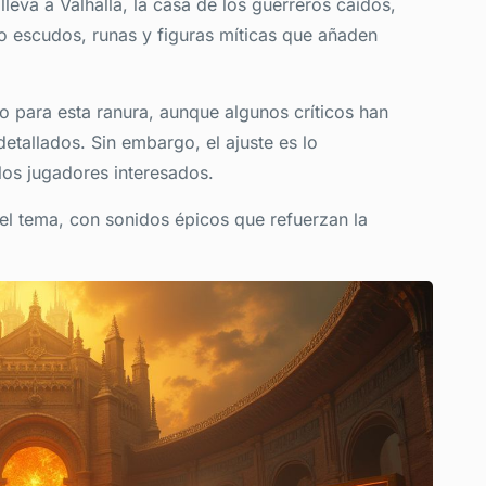
leva a Valhalla, la casa de los guerreros caídos,
 escudos, runas y figuras míticas que añaden
o para esta ranura, aunque algunos críticos han
etallados. Sin embargo, el ajuste es lo
los jugadores interesados.
 tema, con sonidos épicos que refuerzan la