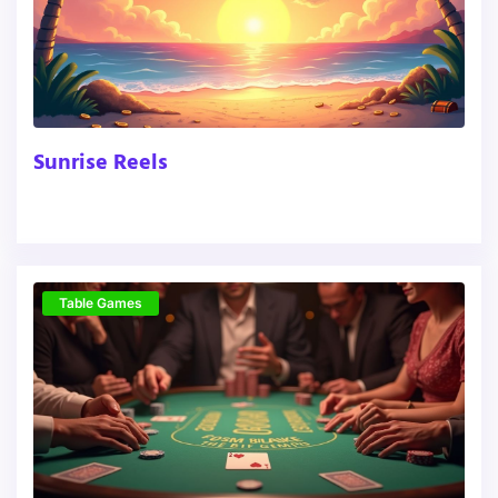
Sunrise Reels
Table Games