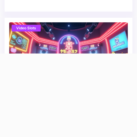
Video Slots
Super Graphics Upsidedown Slot