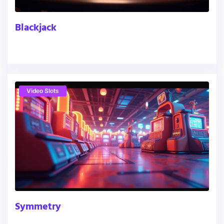
Blackjack
Video Slots
Symmetry