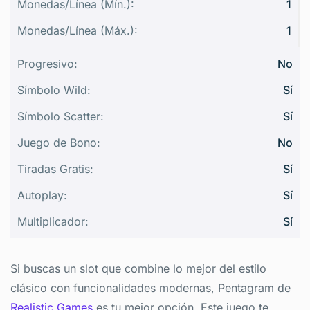
Monedas/Línea (Mín.):
1
Monedas/Línea (Máx.):
1
Progresivo:
No
Símbolo Wild:
Sí
Símbolo Scatter:
Sí
Juego de Bono:
No
Tiradas Gratis:
Sí
Autoplay:
Sí
Multiplicador:
Sí
Si buscas un slot que combine lo mejor del estilo
clásico con funcionalidades modernas, Pentagram de
Realistic Games
es tu mejor opción. Este juego te