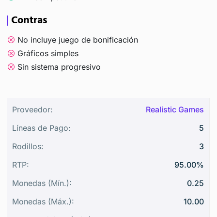
Contras
No incluye juego de bonificación
Gráficos simples
Sin sistema progresivo
Proveedor:
Realistic Games
Líneas de Pago:
5
Rodillos:
3
RTP:
95.00%
Monedas (Mín.):
0.25
Monedas (Máx.):
10.00