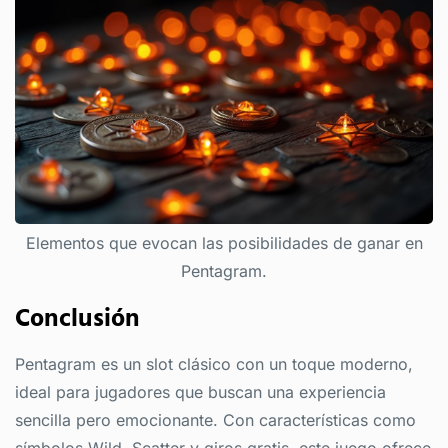
Elementos que evocan las posibilidades de ganar en
Pentagram.
Conclusión
Pentagram es un slot clásico con un toque moderno,
ideal para jugadores que buscan una experiencia
sencilla pero emocionante. Con características como
símbolos Wild, Scatter y giros gratis, este juego ofrece