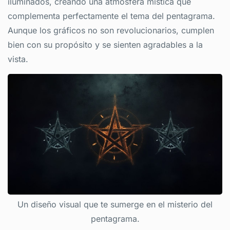
iluminados, creando una atmósfera mística que
complementa perfectamente el tema del pentagrama.
Aunque los gráficos no son revolucionarios, cumplen
bien con su propósito y se sienten agradables a la
vista.
Un diseño visual que te sumerge en el misterio del
pentagrama.