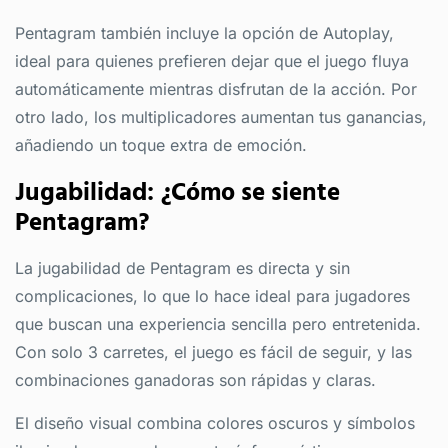
Pentagram también incluye la opción de Autoplay,
ideal para quienes prefieren dejar que el juego fluya
automáticamente mientras disfrutan de la acción. Por
otro lado, los multiplicadores aumentan tus ganancias,
añadiendo un toque extra de emoción.
Jugabilidad: ¿Cómo se siente
Pentagram?
La jugabilidad de Pentagram es directa y sin
complicaciones, lo que lo hace ideal para jugadores
que buscan una experiencia sencilla pero entretenida.
Con solo 3 carretes, el juego es fácil de seguir, y las
combinaciones ganadoras son rápidas y claras.
El diseño visual combina colores oscuros y símbolos