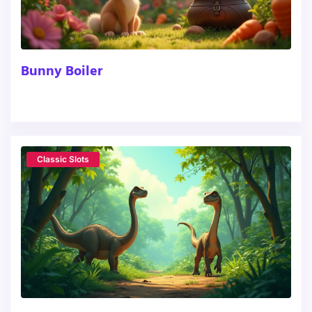
Bunny Boiler
Classic Slots