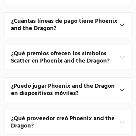
¿Cuántas líneas de pago tiene Phoenix
and the Dragon?
¿Qué premios ofrecen los símbolos
Scatter en Phoenix and the Dragon?
¿Puedo jugar Phoenix and the Dragon
en dispositivos móviles?
¿Qué proveedor creó Phoenix and the
Dragon?