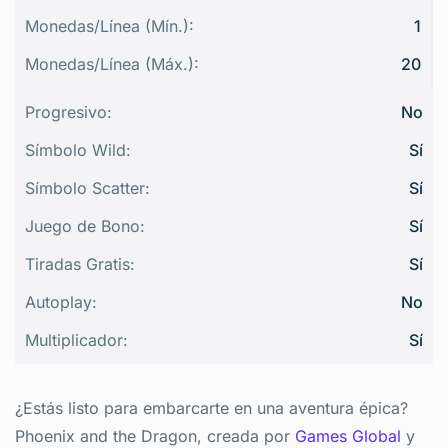
Monedas/Línea (Mín.):
1
Monedas/Línea (Máx.):
20
Progresivo:
No
Símbolo Wild:
Sí
Símbolo Scatter:
Sí
Juego de Bono:
Sí
Tiradas Gratis:
Sí
Autoplay:
No
Multiplicador:
Sí
¿Estás listo para embarcarte en una aventura épica?
Phoenix and the Dragon, creada por
Games Global
y