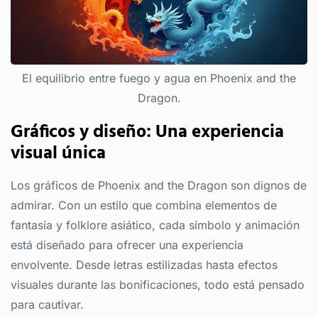
El equilibrio entre fuego y agua en Phoenix and the
Dragon.
Gráficos y diseño: Una experiencia
visual única
Los gráficos de Phoenix and the Dragon son dignos de
admirar. Con un estilo que combina elementos de
fantasía y folklore asiático, cada símbolo y animación
está diseñado para ofrecer una experiencia
envolvente. Desde letras estilizadas hasta efectos
visuales durante las bonificaciones, todo está pensado
para cautivar.