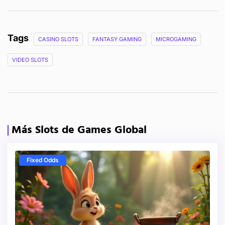
Tags
CASINO SLOTS
FANTASY GAMING
MICROGAMING
VIDEO SLOTS
Más Slots de Games Global
Fixed Odds