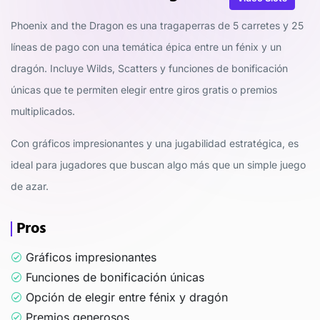
Phoenix and the Dragon es una tragaperras de 5 carretes y 25
líneas de pago con una temática épica entre un fénix y un
dragón. Incluye Wilds, Scatters y funciones de bonificación
únicas que te permiten elegir entre giros gratis o premios
multiplicados.
Con gráficos impresionantes y una jugabilidad estratégica, es
ideal para jugadores que buscan algo más que un simple juego
de azar.
Pros
Gráficos impresionantes
Funciones de bonificación únicas
Opción de elegir entre fénix y dragón
Premios generosos