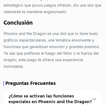
estratégico que pocos juegos ofrecen. ¡Es una slot que
realmente te mantiene enganchado!
Conclusión
Phoenix and the Dragon es una slot que lo tiene todo:
gráficos espectaculares, una temática envolvente y
funciones que garantizan emoción y grandes premios.
Ya sea que prefieras el fuego del fénix o la fuerza del
dragón, este juego te ofrece una experiencia
inolvidable.
Preguntas Frecuentes
¿Cómo se activan las funciones
especiales en Phoenix and the Dragon?