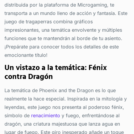
distribuida por la plataforma de Microgaming, te
transporta a un mundo lleno de acción y fantasía. Este
juego de tragaperras combina gráficos
impresionantes, una temática envolvente y múltiples
funciones que te mantendrán al borde de tu asiento.
¡Prepárate para conocer todos los detalles de este
emocionante título!
Un vistazo a la temática: Fénix
contra Dragón
La temática de Phoenix and the Dragon es lo que
realmente la hace especial. Inspirada en la mitología y
leyendas, este juego nos presenta al poderoso fénix,
símbolo de
renacimiento
y fuego, enfrentándose al
dragón, una criatura majestuosa que lanza agua en
lugar de fuego. Este giro inesperado añade un toque