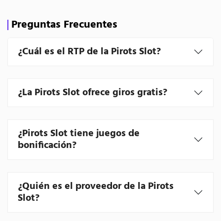
Preguntas Frecuentes
¿Cuál es el RTP de la Pirots Slot?
¿La Pirots Slot ofrece giros gratis?
¿Pirots Slot tiene juegos de
bonificación?
¿Quién es el proveedor de la Pirots
Slot?