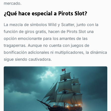
mercado.
¿Qué hace especial a Pirots Slot?
La mezcla de símbolos Wild y Scatter, junto con la
función de giros gratis, hacen de Pirots Slot una
opción emocionante para los amantes de las
tragaperras. Aunque no cuenta con juegos de
bonificación adicionales ni multiplicadores, la dinámica
sigue siendo cautivadora.