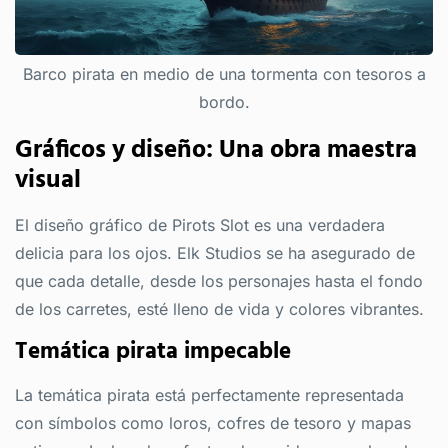
Barco pirata en medio de una tormenta con tesoros a
bordo.
Gráficos y diseño: Una obra maestra
visual
El diseño gráfico de Pirots Slot es una verdadera
delicia para los ojos. Elk Studios se ha asegurado de
que cada detalle, desde los personajes hasta el fondo
de los carretes, esté lleno de vida y colores vibrantes.
Temática pirata impecable
La temática pirata está perfectamente representada
con símbolos como loros, cofres de tesoro y mapas