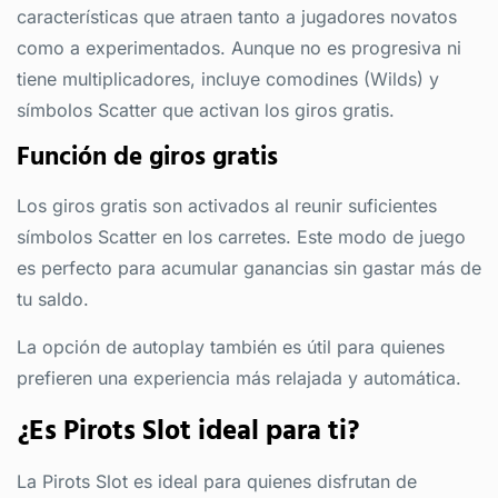
características que atraen tanto a jugadores novatos
como a experimentados. Aunque no es progresiva ni
tiene multiplicadores, incluye comodines (Wilds) y
símbolos Scatter que activan los giros gratis.
Función de giros gratis
Los giros gratis son activados al reunir suficientes
símbolos Scatter en los carretes. Este modo de juego
es perfecto para acumular ganancias sin gastar más de
tu saldo.
La opción de autoplay también es útil para quienes
prefieren una experiencia más relajada y automática.
¿Es Pirots Slot ideal para ti?
La Pirots Slot es ideal para quienes disfrutan de