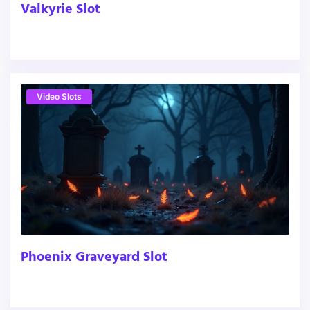
Valkyrie Slot
Video Slots
Phoenix Graveyard Slot