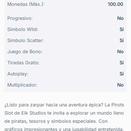
Monedas (Máx.):
100.00
Progresivo:
No
Símbolo Wild:
Sí
Símbolo Scatter:
Sí
Juego de Bono:
No
Tiradas Gratis:
Sí
Autoplay:
Sí
Multiplicador:
No
¿Listo para zarpar hacia una aventura épica? La Pirots
Slot de Elk Studios te invita a explorar un mundo lleno
de piratas, tesoros y símbolos especiales. Con
gráficos impresionantes y una jugabilidad entretenida,