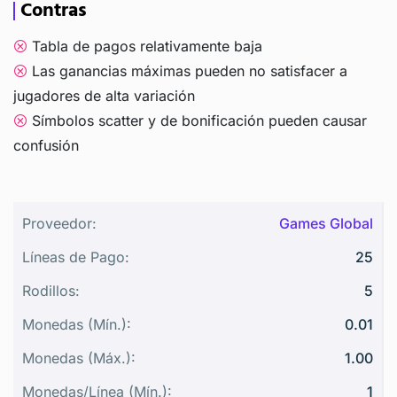
Contras
Tabla de pagos relativamente baja
Las ganancias máximas pueden no satisfacer a
jugadores de alta variación
Símbolos scatter y de bonificación pueden causar
confusión
Proveedor:
Games Global
Líneas de Pago:
25
Rodillos:
5
Monedas (Mín.):
0.01
Monedas (Máx.):
1.00
Monedas/Línea (Mín.):
1