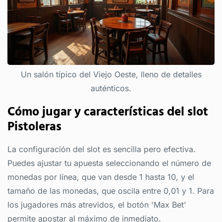
Un salón típico del Viejo Oeste, lleno de detalles
auténticos.
Cómo jugar y características del slot
Pistoleras
La configuración del slot es sencilla pero efectiva.
Puedes ajustar tu apuesta seleccionando el número de
monedas por línea, que van desde 1 hasta 10, y el
tamaño de las monedas, que oscila entre 0,01 y 1. Para
los jugadores más atrevidos, el botón 'Max Bet'
permite apostar al máximo de inmediato.