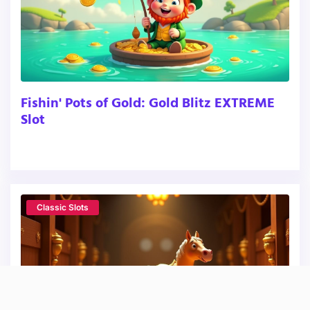
Fishin' Pots of Gold: Gold Blitz EXTREME
Slot
Classic Slots