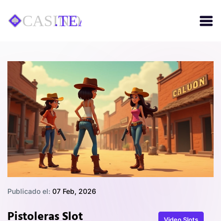
Publicado el:
07 Feb, 2026
Pistoleras Slot
Video Slots