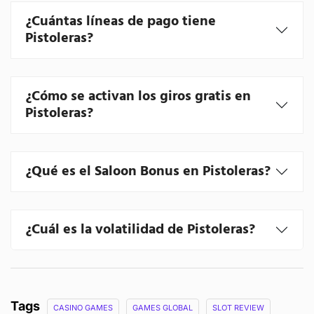
¿Cuántas líneas de pago tiene
Pistoleras?
¿Cómo se activan los giros gratis en
Pistoleras?
¿Qué es el Saloon Bonus en Pistoleras?
¿Cuál es la volatilidad de Pistoleras?
Tags
CASINO GAMES
GAMES GLOBAL
SLOT REVIEW