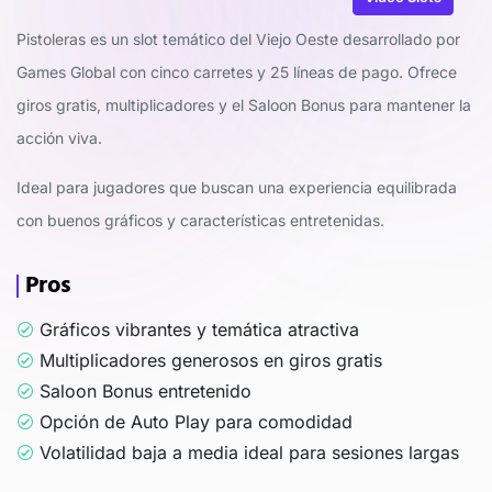
Pistoleras es un slot temático del Viejo Oeste desarrollado por
Games Global con cinco carretes y 25 líneas de pago. Ofrece
giros gratis, multiplicadores y el Saloon Bonus para mantener la
acción viva.
Ideal para jugadores que buscan una experiencia equilibrada
con buenos gráficos y características entretenidas.
Pros
Gráficos vibrantes y temática atractiva
Multiplicadores generosos en giros gratis
Saloon Bonus entretenido
Opción de Auto Play para comodidad
Volatilidad baja a media ideal para sesiones largas