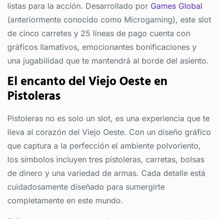
listas para la acción. Desarrollado por
Games Global
(anteriormente conocido como Microgaming), este slot
de cinco carretes y 25 líneas de pago cuenta con
gráficos llamativos, emocionantes bonificaciones y
una jugabilidad que te mantendrá al borde del asiento.
El encanto del Viejo Oeste en
Pistoleras
Pistoleras no es solo un slot, es una experiencia que te
lleva al corazón del Viejo Oeste. Con un diseño gráfico
que captura a la perfección el ambiente polvoriento,
los símbolos incluyen tres pistoleras, carretas, bolsas
de dinero y una variedad de armas. Cada detalle está
cuidadosamente diseñado para sumergirte
completamente en este mundo.