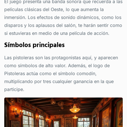
El juego presenta una banda sonora que recuerda a las
películas clásicas del Oeste, lo que aumenta la
inmersión. Los efectos de sonido dinámicos, como los
disparos y los aplausos del salón, te harán sentir como
si estuvieras en medio de una película de acción.
Símbolos principales
Las pistoleras son las protagonistas aquí, y aparecen
como símbolos de alto valor. Además, el logo de
Pistoleras actúa como el símbolo comodín,
multiplicando por tres cualquier ganancia en la que
participe.