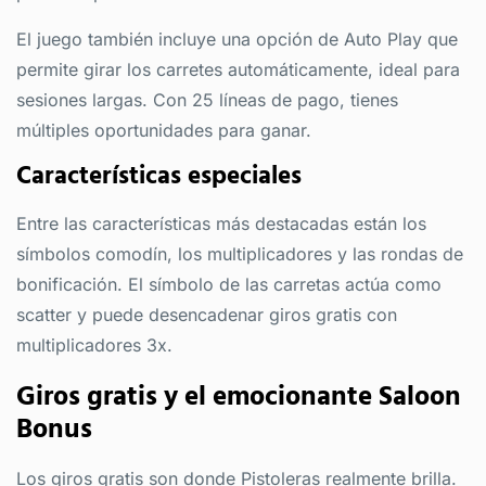
El juego también incluye una opción de Auto Play que
permite girar los carretes automáticamente, ideal para
sesiones largas. Con 25 líneas de pago, tienes
múltiples oportunidades para ganar.
Características especiales
Entre las características más destacadas están los
símbolos comodín, los multiplicadores y las rondas de
bonificación. El símbolo de las carretas actúa como
scatter y puede desencadenar giros gratis con
multiplicadores 3x.
Giros gratis y el emocionante Saloon
Bonus
Los giros gratis son donde Pistoleras realmente brilla.