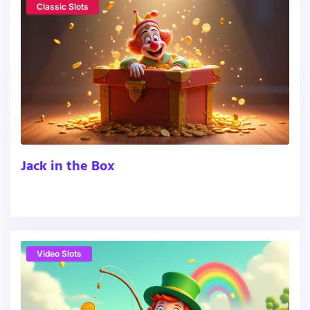
Classic Slots
Jack in the Box
Video Slots