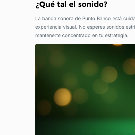
¿Qué tal el sonido?
La banda sonora de Punto Banco está cuid
experiencia visual. No esperes sonidos estr
mantenerte concentrado en tu estrategia.