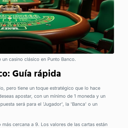
e un casino clásico en Punto Banco.
o: Guía rápida
o, pero tiene un toque estratégico que lo hace
deseas apostar, con un mínimo de 1 moneda y un
uesta será para el 'Jugador', la 'Banca' o un
o más cercana a 9. Los valores de las cartas están