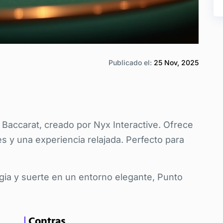
Publicado el:
25 Nov, 2025
 Baccarat, creado por Nyx Interactive. Ofrece
es y una experiencia relajada. Perfecto para
gia y suerte en un entorno elegante, Punto
Contras