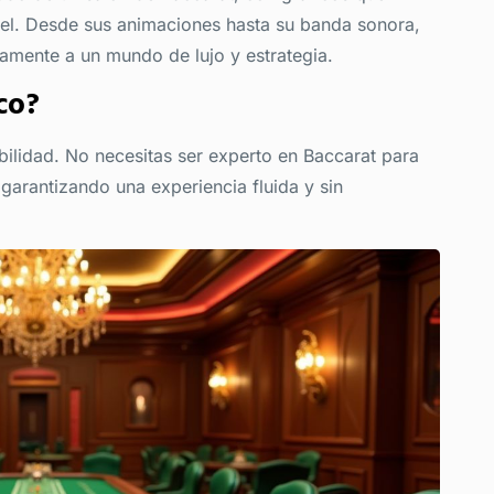
ivel. Desde sus animaciones hasta su banda sonora,
tamente a un mundo de lujo y estrategia.
co?
bilidad. No necesitas ser experto en Baccarat para
, garantizando una experiencia fluida y sin