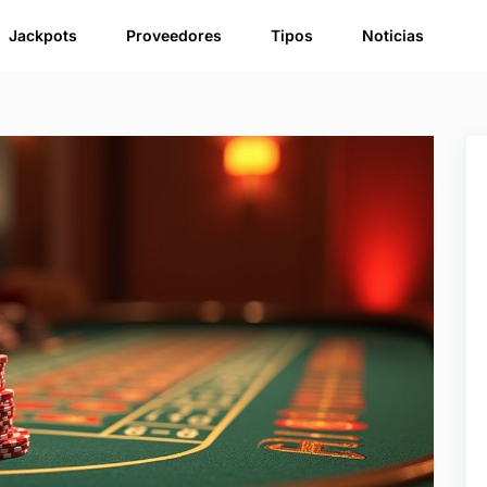
Jackpots
Proveedores
Tipos
Noticias