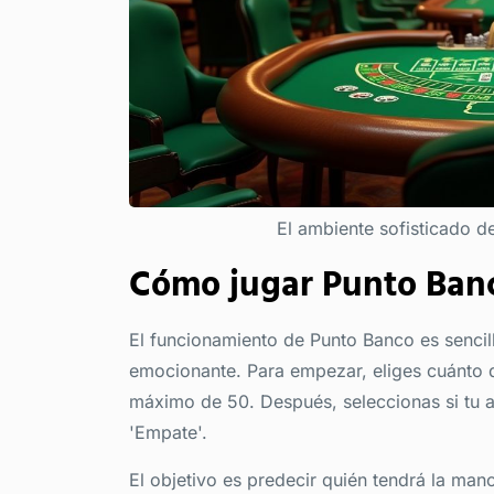
El ambiente sofisticado d
Cómo jugar Punto Banc
El funcionamiento de Punto Banco es sencill
emocionante. Para empezar, eliges cuánto 
máximo de 50. Después, seleccionas si tu ap
'Empate'.
El objetivo es predecir quién tendrá la man