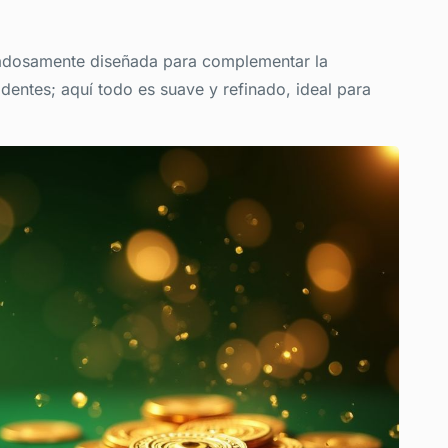
adosamente diseñada para complementar la
identes; aquí todo es suave y refinado, ideal para