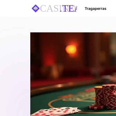
Tragaperras