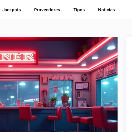
Jackpots
Proveedores
Tipos
Noticias