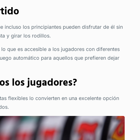
rtido
 incluso los principiantes pueden disfrutar de él sin
a y girar los rodillos.
lo que es accesible a los jugadores con diferentes
juego automático para aquellos que prefieren dejar
os los jugadores?
tas flexibles lo convierten en una excelente opción
dos.