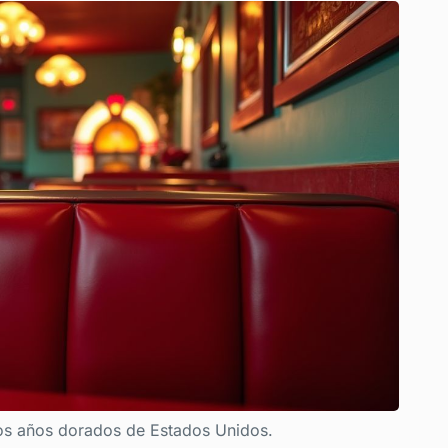
los años dorados de Estados Unidos.