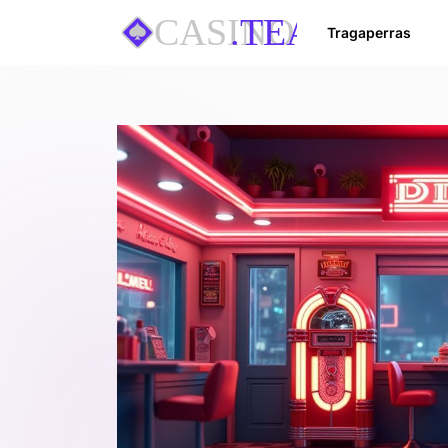
Tragaperras