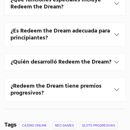
¿Qué funciones especiales incluye
Redeem the Dream?
¿Es Redeem the Dream adecuada para
principiantes?
¿Quién desarrolló Redeem the Dream?
¿Redeem the Dream tiene premios
progresivos?
Tags
CASINO ONLINE
NEO GAMES
SLOTS PROGRESIVAS