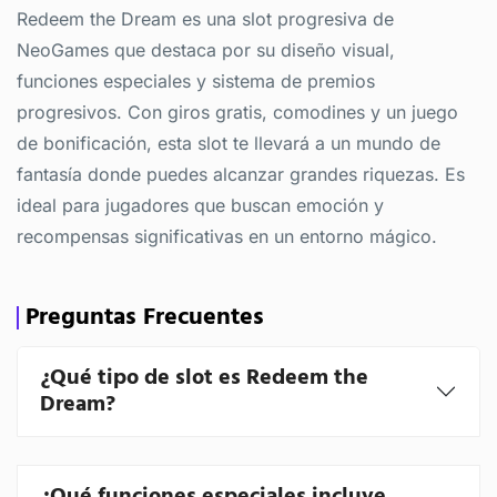
Redeem the Dream es una slot progresiva de
NeoGames que destaca por su diseño visual,
funciones especiales y sistema de premios
progresivos. Con giros gratis, comodines y un juego
de bonificación, esta slot te llevará a un mundo de
fantasía donde puedes alcanzar grandes riquezas. Es
ideal para jugadores que buscan emoción y
recompensas significativas en un entorno mágico.
Preguntas Frecuentes
¿Qué tipo de slot es Redeem the
Dream?