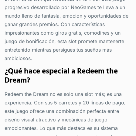
progresivo desarrollado por NeoGames te lleva a un
mundo lleno de fantasía, emoción y oportunidades de
ganar grandes premios. Con características
impresionantes como giros gratis, comodines y un
juego de bonificación, esta slot promete mantenerte
entretenido mientras persigues tus sueños más
ambiciosos.
¿Qué hace especial a Redeem the
Dream?
Redeem the Dream no es solo una slot más; es una
experiencia. Con sus 5 carretes y 20 líneas de pago,
este juego ofrece una combinación perfecta entre
diseño visual atractivo y mecánicas de juego
emocionantes. Lo que más destaca es su sistema