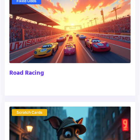
Fixed Odds
Road Racing
Scratch Cards