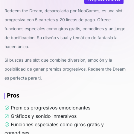
Redeem the Dream, desarrollada por NeoGames, es una slot
progresiva con 5 carretes y 20 líneas de pago. Ofrece
funciones especiales como giros gratis, comodines y un juego
de bonificación. Su diseño visual y temático de fantasía la
hacen única.
Si buscas una slot que combine diversión, emoción y la
posibilidad de ganar premios progresivos, Redeem the Dream
es perfecta para ti.
Pros
Premios progresivos emocionantes
Gráficos y sonido inmersivos
Funciones especiales como giros gratis y
comodines