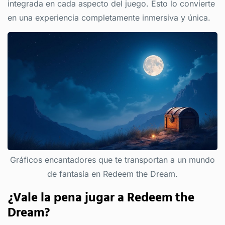
integrada en cada aspecto del juego. Esto lo convierte
en una experiencia completamente inmersiva y única.
Gráficos encantadores que te transportan a un mundo
de fantasía en Redeem the Dream.
¿Vale la pena jugar a Redeem the
Dream?