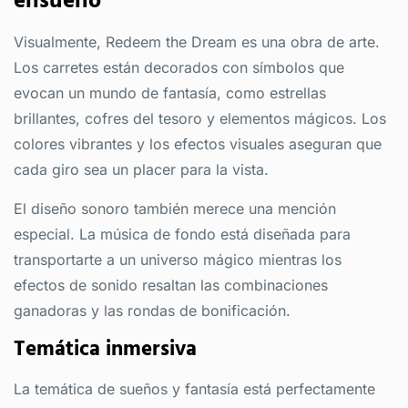
ensueño
Visualmente, Redeem the Dream es una obra de arte.
Los carretes están decorados con símbolos que
evocan un mundo de fantasía, como estrellas
brillantes, cofres del tesoro y elementos mágicos. Los
colores vibrantes y los efectos visuales aseguran que
cada giro sea un placer para la vista.
El diseño sonoro también merece una mención
especial. La música de fondo está diseñada para
transportarte a un universo mágico mientras los
efectos de sonido resaltan las combinaciones
ganadoras y las rondas de bonificación.
Temática inmersiva
La temática de sueños y fantasía está perfectamente