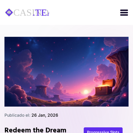
Publicado el:
26 Jan, 2026
Redeem the Dream
Progressive Slots