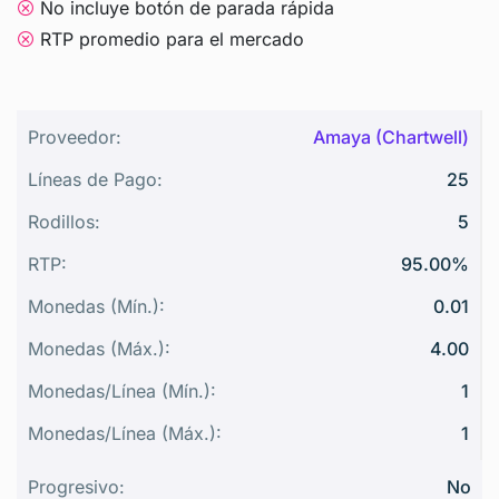
No incluye botón de parada rápida
RTP promedio para el mercado
Proveedor:
Amaya (Chartwell)
Líneas de Pago:
25
Rodillos:
5
RTP:
95.00%
Monedas (Mín.):
0.01
Monedas (Máx.):
4.00
Monedas/Línea (Mín.):
1
Monedas/Línea (Máx.):
1
Progresivo:
No