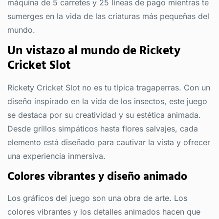
máquina de 5 carretes y 25 líneas de pago mientras te
sumerges en la vida de las criaturas más pequeñas del
mundo.
Un vistazo al mundo de Rickety
Cricket Slot
Rickety Cricket Slot no es tu típica tragaperras. Con un
diseño inspirado en la vida de los insectos, este juego
se destaca por su creatividad y su estética animada.
Desde grillos simpáticos hasta flores salvajes, cada
elemento está diseñado para cautivar la vista y ofrecer
una experiencia inmersiva.
Colores vibrantes y diseño animado
Los gráficos del juego son una obra de arte. Los
colores vibrantes y los detalles animados hacen que