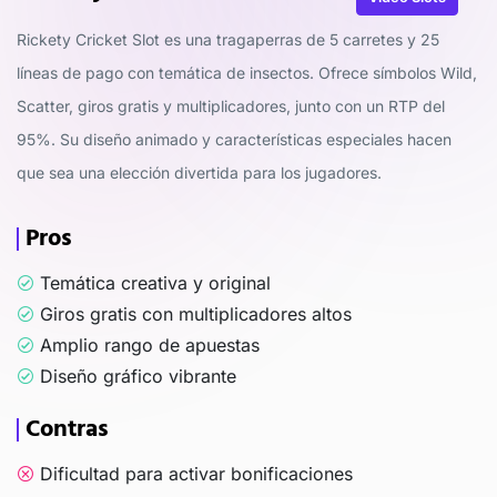
Rickety Cricket Slot es una tragaperras de 5 carretes y 25
líneas de pago con temática de insectos. Ofrece símbolos Wild,
Scatter, giros gratis y multiplicadores, junto con un RTP del
95%. Su diseño animado y características especiales hacen
que sea una elección divertida para los jugadores.
Pros
Temática creativa y original
Giros gratis con multiplicadores altos
Amplio rango de apuestas
Diseño gráfico vibrante
Contras
Dificultad para activar bonificaciones