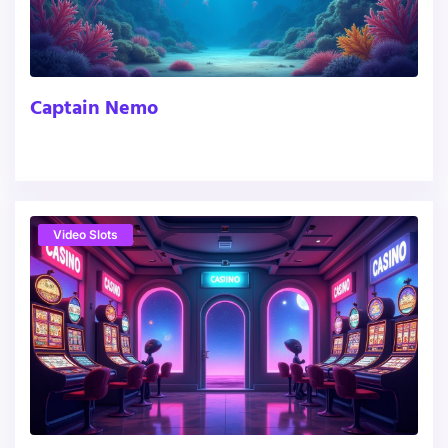
Captain Nemo
Video Slots