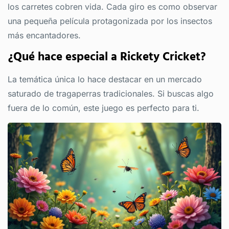
los carretes cobren vida. Cada giro es como observar
una pequeña película protagonizada por los insectos
más encantadores.
¿Qué hace especial a Rickety Cricket?
La temática única lo hace destacar en un mercado
saturado de tragaperras tradicionales. Si buscas algo
fuera de lo común, este juego es perfecto para ti.