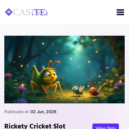
Publicado el:
02 Jun, 2026
Rickety Cricket Slot
Video Slots