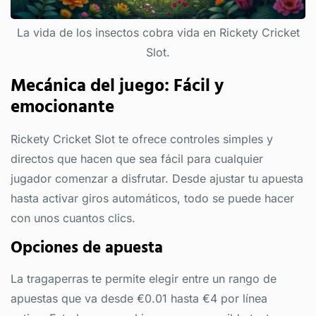
La vida de los insectos cobra vida en Rickety Cricket
Slot.
Mecánica del juego: Fácil y
emocionante
Rickety Cricket Slot te ofrece controles simples y
directos que hacen que sea fácil para cualquier
jugador comenzar a disfrutar. Desde ajustar tu apuesta
hasta activar giros automáticos, todo se puede hacer
con unos cuantos clics.
Opciones de apuesta
La tragaperras te permite elegir entre un rango de
apuestas que va desde €0.01 hasta €4 por línea