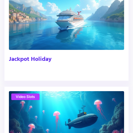
Jackpot Holiday
Video Slots