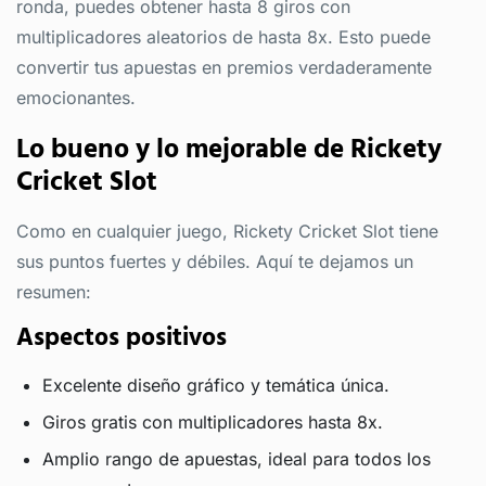
ronda, puedes obtener hasta 8 giros con
multiplicadores aleatorios de hasta 8x. Esto puede
convertir tus apuestas en premios verdaderamente
emocionantes.
Lo bueno y lo mejorable de Rickety
Cricket Slot
Como en cualquier juego, Rickety Cricket Slot tiene
sus puntos fuertes y débiles. Aquí te dejamos un
resumen:
Aspectos positivos
Excelente diseño gráfico y temática única.
Giros gratis con multiplicadores hasta 8x.
Amplio rango de apuestas, ideal para todos los