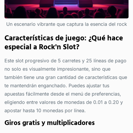
Un escenario vibrante que captura la esencia del rock
Características de juego: ¿Qué hace
especial a Rock'n Slot?
Este slot progresivo de 5 carretes y 25 líneas de pago
no solo es visualmente impresionante, sino que
también tiene una gran cantidad de características que
te mantendrán enganchado. Puedes ajustar tus
apuestas fácilmente desde el menú de preferencias,
eligiendo entre valores de monedas de 0.01 a 0.20 y
apostar hasta 10 monedas por línea.
Giros gratis y multiplicadores