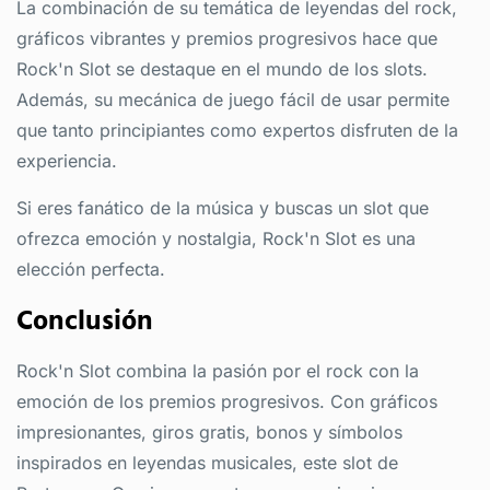
La combinación de su temática de leyendas del rock,
gráficos vibrantes y premios progresivos hace que
Rock'n Slot se destaque en el mundo de los slots.
Además, su mecánica de juego fácil de usar permite
que tanto principiantes como expertos disfruten de la
experiencia.
Si eres fanático de la música y buscas un slot que
ofrezca emoción y nostalgia, Rock'n Slot es una
elección perfecta.
Conclusión
Rock'n Slot combina la pasión por el rock con la
emoción de los premios progresivos. Con gráficos
impresionantes, giros gratis, bonos y símbolos
inspirados en leyendas musicales, este slot de