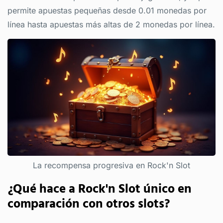
permite apuestas pequeñas desde 0.01 monedas por
línea hasta apuestas más altas de 2 monedas por línea.
La recompensa progresiva en Rock'n Slot
¿Qué hace a Rock'n Slot único en
comparación con otros slots?