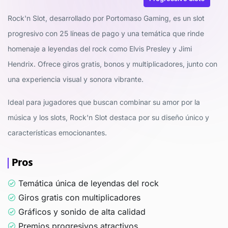
Rock'n Slot, desarrollado por Portomaso Gaming, es un slot
progresivo con 25 líneas de pago y una temática que rinde
homenaje a leyendas del rock como Elvis Presley y Jimi
Hendrix. Ofrece giros gratis, bonos y multiplicadores, junto con
una experiencia visual y sonora vibrante.
Ideal para jugadores que buscan combinar su amor por la
música y los slots, Rock'n Slot destaca por su diseño único y
características emocionantes.
Pros
Temática única de leyendas del rock
Giros gratis con multiplicadores
Gráficos y sonido de alta calidad
Premios progresivos atractivos