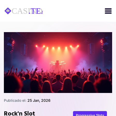
Publicado el:
25 Jan, 2026
Rock'n Slot
Progressive Slots