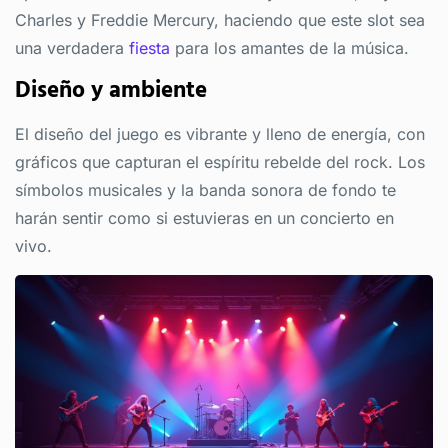
Charles y Freddie Mercury, haciendo que este slot sea
una verdadera
fiesta
para los amantes de la música.
Diseño y ambiente
El diseño del juego es vibrante y lleno de energía, con
gráficos que capturan el espíritu rebelde del rock. Los
símbolos musicales y la banda sonora de fondo te
harán sentir como si estuvieras en un concierto en
vivo.