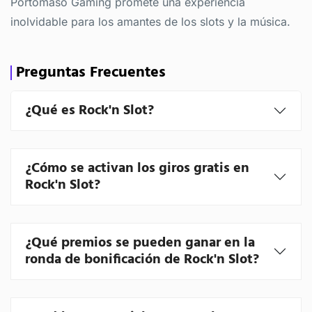
Portomaso Gaming promete una experiencia
inolvidable para los amantes de los slots y la música.
Preguntas Frecuentes
¿Qué es Rock'n Slot?
¿Cómo se activan los giros gratis en
Rock'n Slot?
¿Qué premios se pueden ganar en la
ronda de bonificación de Rock'n Slot?