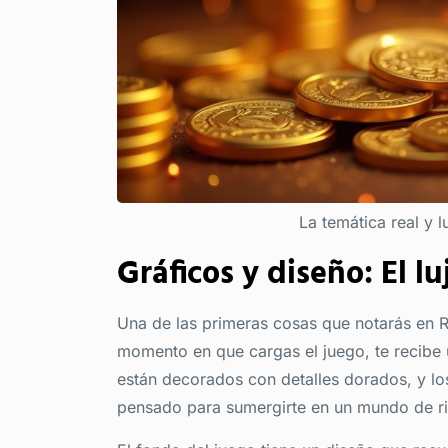
La temática real y 
Gráficos y diseño: El l
Una de las primeras cosas que notarás en R
momento en que cargas el juego, te recibe 
están decorados con detalles dorados, y lo
pensado para sumergirte en un mundo de r