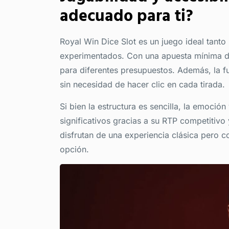
adecuado para ti?
Royal Win Dice Slot es un juego ideal tant
experimentados. Con una apuesta mínima de
para diferentes presupuestos. Además, la f
sin necesidad de hacer clic en cada tirada.
Si bien la estructura es sencilla, la emoció
significativos gracias a su RTP competitivo
disfrutan de una experiencia clásica pero c
opción.