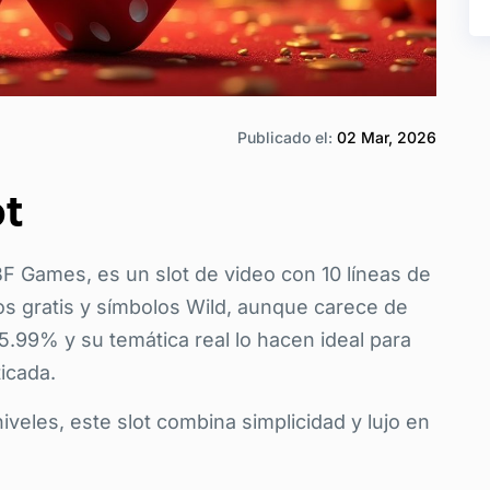
Publicado el:
02 Mar, 2026
ot
BF Games, es un slot de video con 10 líneas de
os gratis y símbolos Wild, aunque carece de
5.99% y su temática real lo hacen ideal para
icada.
iveles, este slot combina simplicidad y lujo en