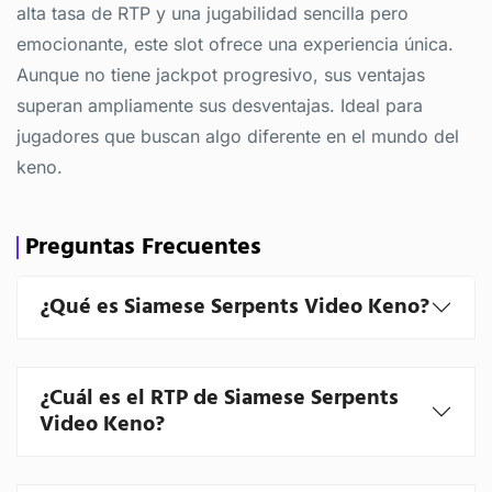
alta tasa de RTP y una jugabilidad sencilla pero
emocionante, este slot ofrece una experiencia única.
Aunque no tiene jackpot progresivo, sus ventajas
superan ampliamente sus desventajas. Ideal para
jugadores que buscan algo diferente en el mundo del
keno.
Preguntas Frecuentes
¿Qué es Siamese Serpents Video Keno?
¿Cuál es el RTP de Siamese Serpents
Video Keno?