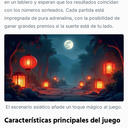
en un tablero y esperan que los resultados coincidan
con los números sorteados. Cada partida está
impregnada de pura adrenalina, con la posibilidad de
ganar grandes premios si la suerte está de tu lado.
El escenario asiático añade un toque mágico al juego.
Características principales del juego