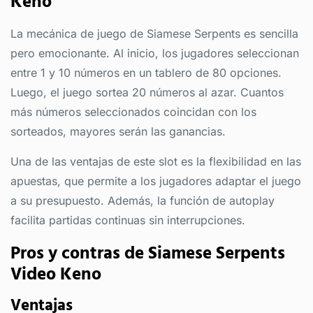
Keno
La mecánica de juego de Siamese Serpents es sencilla
pero emocionante. Al inicio, los jugadores seleccionan
entre 1 y 10 números en un tablero de 80 opciones.
Luego, el juego sortea 20 números al azar. Cuantos
más números seleccionados coincidan con los
sorteados, mayores serán las ganancias.
Una de las ventajas de este slot es la flexibilidad en las
apuestas, que permite a los jugadores adaptar el juego
a su presupuesto. Además, la función de autoplay
facilita partidas continuas sin interrupciones.
Pros y contras de Siamese Serpents
Video Keno
Ventajas