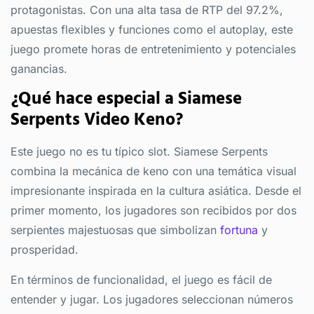
protagonistas. Con una alta tasa de RTP del 97.2%,
apuestas flexibles y funciones como el autoplay, este
juego promete horas de entretenimiento y potenciales
ganancias.
¿Qué hace especial a Siamese
Serpents Video Keno?
Este juego no es tu típico slot. Siamese Serpents
combina la mecánica de keno con una temática visual
impresionante inspirada en la cultura asiática. Desde el
primer momento, los jugadores son recibidos por dos
serpientes majestuosas que simbolizan
fortuna
y
prosperidad.
En términos de funcionalidad, el juego es fácil de
entender y jugar. Los jugadores seleccionan números