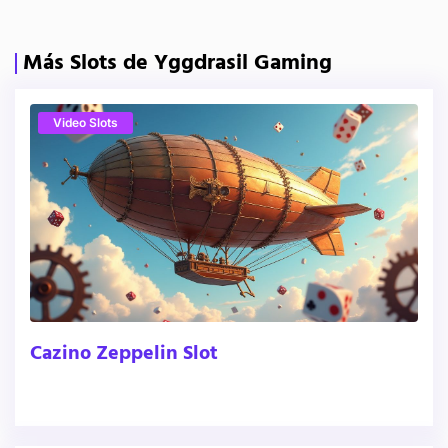
Más Slots de Yggdrasil Gaming
Video Slots
Cazino Zeppelin Slot