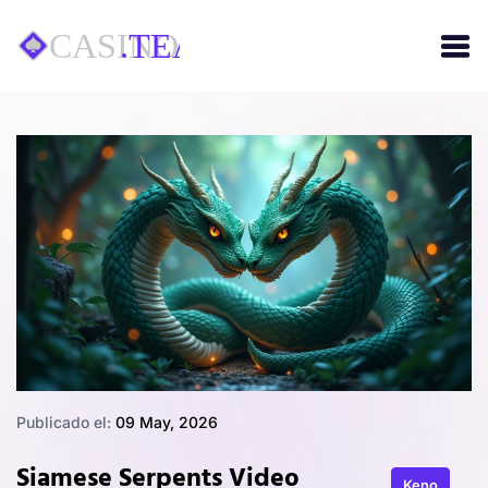
Publicado el:
09 May, 2026
Siamese Serpents Video
Keno