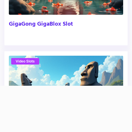
GigaGong GigaBlox Slot
Video Slots
Easter Island 2