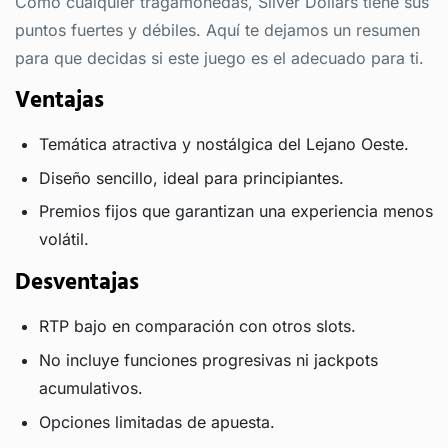
Como cualquier tragamonedas, Silver Dollars tiene sus
puntos fuertes y débiles. Aquí te dejamos un resumen
para que decidas si este juego es el adecuado para ti.
Ventajas
Temática atractiva y nostálgica del Lejano Oeste.
Diseño sencillo, ideal para principiantes.
Premios fijos que garantizan una experiencia menos
volátil.
Desventajas
RTP bajo en comparación con otros slots.
No incluye funciones progresivas ni jackpots
acumulativos.
Opciones limitadas de apuesta.