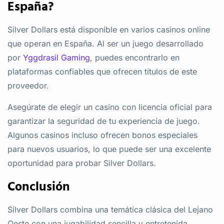
España?
Silver Dollars está disponible en varios casinos online
que operan en España. Al ser un juego desarrollado
por
Yggdrasil Gaming
, puedes encontrarlo en
plataformas confiables que ofrecen títulos de este
proveedor.
Asegúrate de elegir un casino con licencia oficial para
garantizar la seguridad de tu experiencia de juego.
Algunos casinos incluso ofrecen bonos especiales
para nuevos usuarios, lo que puede ser una excelente
oportunidad para probar Silver Dollars.
Conclusión
Silver Dollars combina una temática clásica del Lejano
Oeste con una jugabilidad sencilla y entretenida.