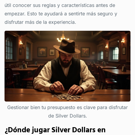
útil conocer sus reglas y características antes de
empezar. Esto te ayudará a sentirte más seguro y
disfrutar más de la experiencia.
Gestionar bien tu presupuesto es clave para disfrutar
de Silver Dollars.
¿Dónde jugar Silver Dollars en