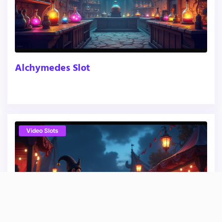
Alchymedes Slot
Video Slots