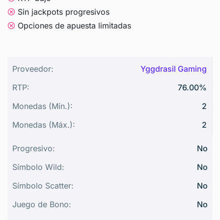
Sin jackpots progresivos
Opciones de apuesta limitadas
Proveedor:
Yggdrasil Gaming
RTP:
76.00%
Monedas (Mín.):
2
Monedas (Máx.):
2
Progresivo:
No
Símbolo Wild:
No
Símbolo Scatter:
No
Juego de Bono:
No