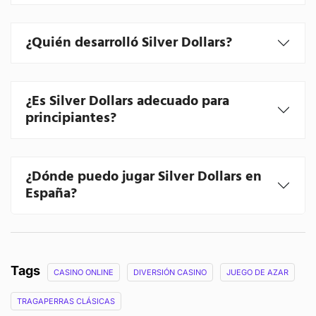
¿Quién desarrolló Silver Dollars?
¿Es Silver Dollars adecuado para
principiantes?
¿Dónde puedo jugar Silver Dollars en
España?
Tags
CASINO ONLINE
DIVERSIÓN CASINO
JUEGO DE AZAR
TRAGAPERRAS CLÁSICAS