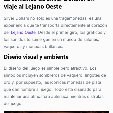
viaje al Lejano Oeste
Silver Dollars no solo es una tragamonedas, es una
experiencia que te transporta directamente al corazón
del
Lejano Oeste
. Desde el primer giro, los gráficos y
los sonidos te sumergen en un mundo de salones,
vaqueros y monedas brillantes.
Diseño visual y ambiente
El diseño del juego es simple pero atractivo. Los
símbolos incluyen sombreros de vaquero, lingotes de
oro y, por supuesto, las icónicas monedas de plata
que dan nombre al juego. Todo está diseñado para
mantener una atmósfera auténtica mientras disfrutas
del juego.