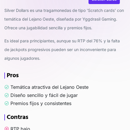
Silver Dollars es una tragamonedas de tipo 'Scratch cards' con
temática del Lejano Oeste, diseñada por Yggdrasil Gaming.
Ofrece una jugabilidad sencilla y premios fijos.
Es ideal para principiantes, aunque su RTP del 76% y la falta
de jackpots progresivos pueden ser un inconveniente para
algunos jugadores.
Pros
Temática atractiva del Lejano Oeste
Diseño sencillo y fácil de jugar
Premios fijos y consistentes
Contras
RTP bajo