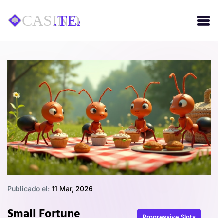
Publicado el:
11 Mar, 2026
Small Fortune
Progressive Slots