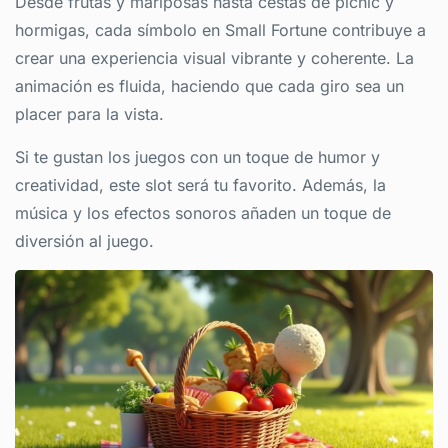
Desde frutas y mariposas hasta cestas de picnic y
hormigas, cada símbolo en Small Fortune contribuye a
crear una experiencia visual vibrante y coherente. La
animación es fluida, haciendo que cada giro sea un
placer para la vista.
Si te gustan los juegos con un toque de humor y
creatividad, este slot será tu favorito. Además, la
música y los efectos sonoros añaden un toque de
diversión al juego.