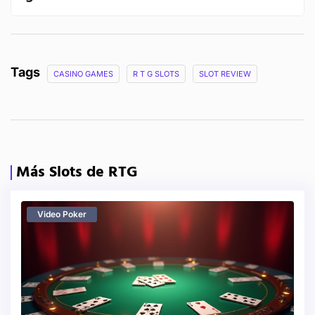
Tags
CASINO GAMES
R T G SLOTS
SLOT REVIEW
Más Slots de RTG
Video Poker