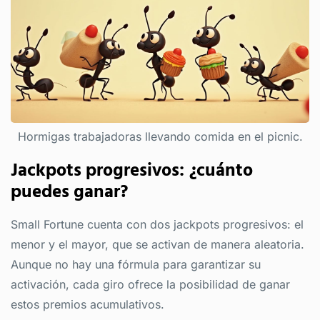
Hormigas trabajadoras llevando comida en el picnic.
Jackpots progresivos: ¿cuánto
puedes ganar?
Small Fortune cuenta con dos jackpots progresivos: el
menor y el mayor, que se activan de manera aleatoria.
Aunque no hay una fórmula para garantizar su
activación, cada giro ofrece la posibilidad de ganar
estos premios acumulativos.