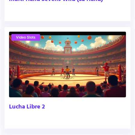
Video Slots
Lucha Libre 2