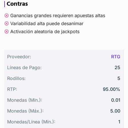
Contras
Ganancias grandes requieren apuestas altas
Variabilidad alta puede desanimar
Activación aleatoria de jackpots
Proveedor:
RTG
Líneas de Pago:
25
Rodillos:
5
RTP:
95.00%
Monedas (Mín.):
0.01
Monedas (Máx.):
5.00
Monedas/Línea (Mín.):
1