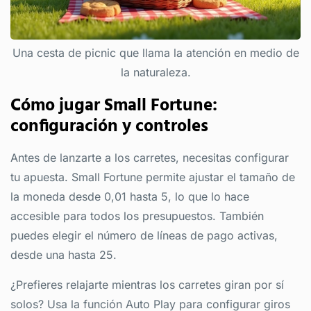
Una cesta de picnic que llama la atención en medio de
la naturaleza.
Cómo jugar Small Fortune:
configuración y controles
Antes de lanzarte a los carretes, necesitas configurar
tu apuesta. Small Fortune permite ajustar el tamaño de
la moneda desde 0,01 hasta 5, lo que lo hace
accesible para todos los presupuestos. También
puedes elegir el número de líneas de pago activas,
desde una hasta 25.
¿Prefieres relajarte mientras los carretes giran por sí
solos? Usa la función Auto Play para configurar giros