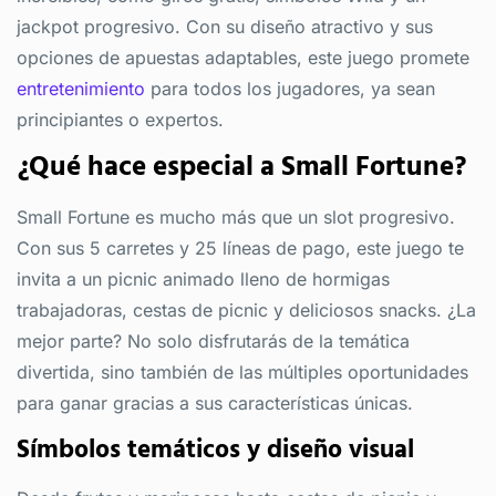
jackpot progresivo. Con su diseño atractivo y sus
opciones de apuestas adaptables, este juego promete
entretenimiento
para todos los jugadores, ya sean
principiantes o expertos.
¿Qué hace especial a Small Fortune?
Small Fortune es mucho más que un slot progresivo.
Con sus 5 carretes y 25 líneas de pago, este juego te
invita a un picnic animado lleno de hormigas
trabajadoras, cestas de picnic y deliciosos snacks. ¿La
mejor parte? No solo disfrutarás de la temática
divertida, sino también de las múltiples oportunidades
para ganar gracias a sus características únicas.
Símbolos temáticos y diseño visual