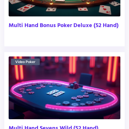
Multi Hand Bonus Poker Deluxe (52 Hand)
Video Poker
Multi Hand Sevens Wild (52 Hand)