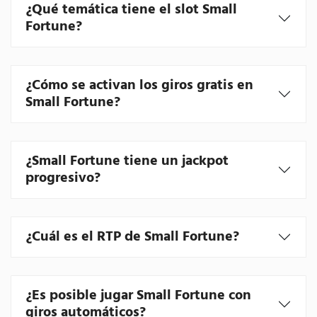
¿Qué temática tiene el slot Small
Fortune?
¿Cómo se activan los giros gratis en
Small Fortune?
¿Small Fortune tiene un jackpot
progresivo?
¿Cuál es el RTP de Small Fortune?
¿Es posible jugar Small Fortune con
giros automáticos?