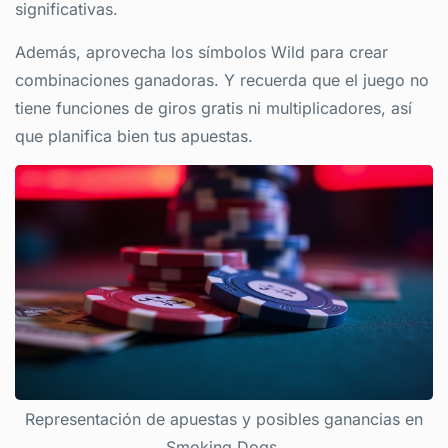
significativas.
Además, aprovecha los símbolos Wild para crear
combinaciones ganadoras. Y recuerda que el juego no
tiene funciones de giros gratis ni multiplicadores, así
que planifica bien tus apuestas.
Representación de apuestas y posibles ganancias en
Smoking Dogs.