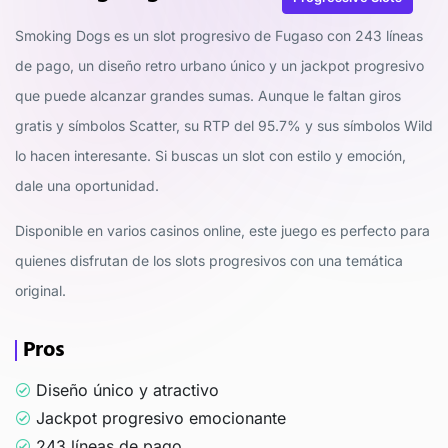
Smoking Dogs es un slot progresivo de Fugaso con 243 líneas
de pago, un diseño retro urbano único y un jackpot progresivo
que puede alcanzar grandes sumas. Aunque le faltan giros
gratis y símbolos Scatter, su RTP del 95.7% y sus símbolos Wild
lo hacen interesante. Si buscas un slot con estilo y emoción,
dale una oportunidad.
Disponible en varios casinos online, este juego es perfecto para
quienes disfrutan de los slots progresivos con una temática
original.
Pros
Diseño único y atractivo
Jackpot progresivo emocionante
243 líneas de pago