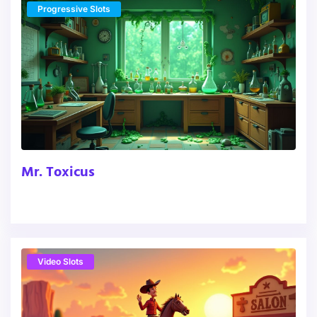
Progressive Slots
Mr. Toxicus
Video Slots