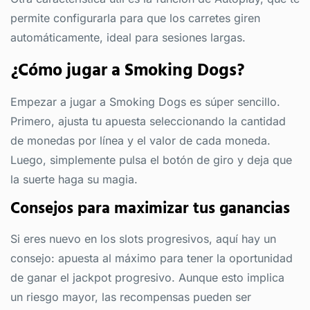
permite configurarla para que los carretes giren
automáticamente, ideal para sesiones largas.
¿Cómo jugar a Smoking Dogs?
Empezar a jugar a Smoking Dogs es súper sencillo.
Primero, ajusta tu apuesta seleccionando la cantidad
de monedas por línea y el valor de cada moneda.
Luego, simplemente pulsa el botón de giro y deja que
la suerte haga su magia.
Consejos para maximizar tus ganancias
Si eres nuevo en los slots progresivos, aquí hay un
consejo: apuesta al máximo para tener la oportunidad
de ganar el jackpot progresivo. Aunque esto implica
un riesgo mayor, las recompensas pueden ser