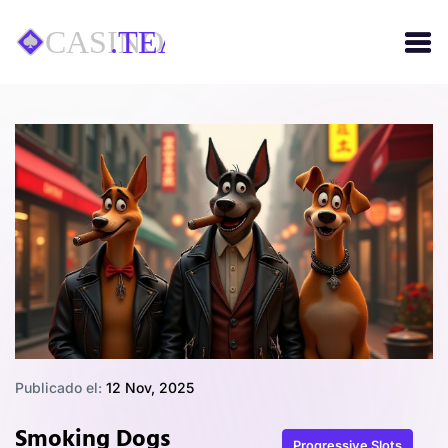
Publicado el:
12 Nov, 2025
Smoking Dogs
Progressive Slots