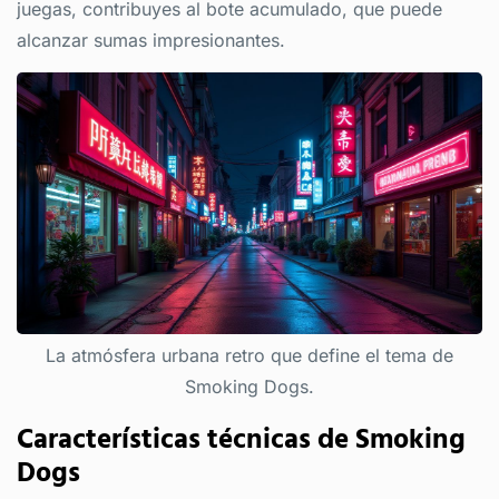
juegas, contribuyes al bote acumulado, que puede
alcanzar sumas impresionantes.
La atmósfera urbana retro que define el tema de
Smoking Dogs.
Características técnicas de Smoking
Dogs