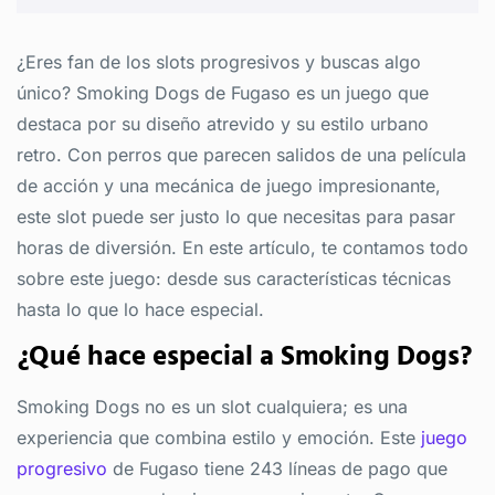
¿Eres fan de los slots progresivos y buscas algo
único? Smoking Dogs de Fugaso es un juego que
destaca por su diseño atrevido y su estilo urbano
retro. Con perros que parecen salidos de una película
de acción y una mecánica de juego impresionante,
este slot puede ser justo lo que necesitas para pasar
horas de diversión. En este artículo, te contamos todo
sobre este juego: desde sus características técnicas
hasta lo que lo hace especial.
¿Qué hace especial a Smoking Dogs?
Smoking Dogs no es un slot cualquiera; es una
experiencia que combina estilo y emoción. Este
juego
progresivo
de Fugaso tiene 243 líneas de pago que