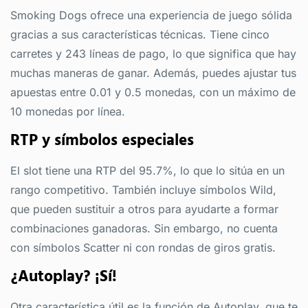
Smoking Dogs ofrece una experiencia de juego sólida
gracias a sus características técnicas. Tiene cinco
carretes y 243 líneas de pago, lo que significa que hay
muchas maneras de ganar. Además, puedes ajustar tus
apuestas entre 0.01 y 0.5 monedas, con un máximo de
10 monedas por línea.
RTP y símbolos especiales
El slot tiene una RTP del 95.7%, lo que lo sitúa en un
rango competitivo. También incluye símbolos Wild,
que pueden sustituir a otros para ayudarte a formar
combinaciones ganadoras. Sin embargo, no cuenta
con símbolos Scatter ni con rondas de giros gratis.
¿Autoplay? ¡Sí!
Otra característica útil es la función de Autoplay, que te