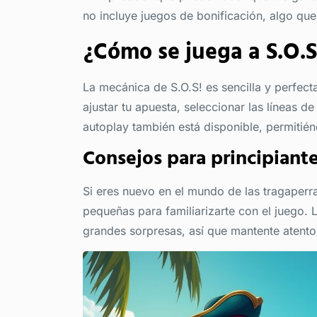
no incluye juegos de bonificación, algo qu
¿Cómo se juega a S.O.S
La mecánica de S.O.S! es sencilla y perfect
ajustar tu apuesta, seleccionar las líneas d
autoplay también está disponible, permitién
Consejos para principiant
Si eres nuevo en el mundo de las tragape
pequeñas para familiarizarte con el juego. L
grandes sorpresas, así que mantente atento