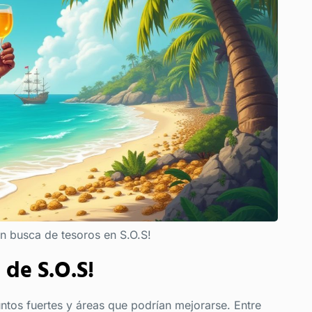
en busca de tesoros en S.O.S!
 de S.O.S!
ntos fuertes y áreas que podrían mejorarse. Entre