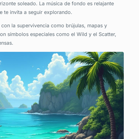
orizonte soleado. La música de fondo es relajante
te invita a seguir explorando.
 con la supervivencia como brújulas, mapas y
on símbolos especiales como el Wild y el Scatter,
ensas.