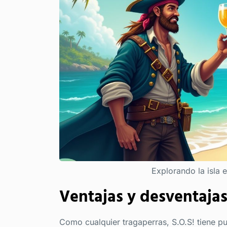
Explorando la isla 
Ventajas y desventajas
Como cualquier tragaperras, S.O.S! tiene pu