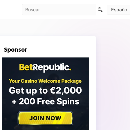
Sponsor