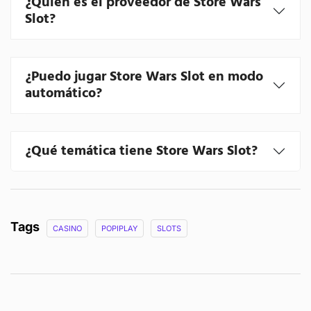
¿Quién es el proveedor de Store Wars
Slot?
¿Puedo jugar Store Wars Slot en modo
automático?
¿Qué temática tiene Store Wars Slot?
Tags
CASINO
POPIPLAY
SLOTS