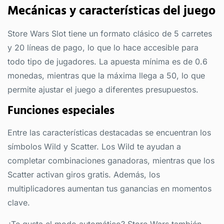
Mecánicas y características del juego
Store Wars Slot tiene un formato clásico de 5 carretes
y 20 líneas de pago, lo que lo hace accesible para
todo tipo de jugadores. La apuesta mínima es de 0.6
monedas, mientras que la máxima llega a 50, lo que
permite ajustar el juego a diferentes presupuestos.
Funciones especiales
Entre las características destacadas se encuentran los
símbolos Wild y Scatter. Los Wild te ayudan a
completar combinaciones ganadoras, mientras que los
Scatter activan giros gratis. Además, los
multiplicadores aumentan tus ganancias en momentos
clave.