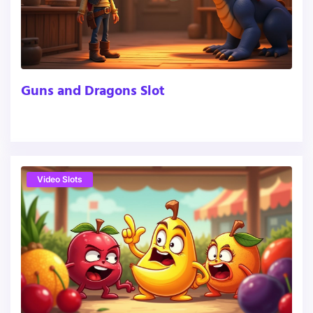
Guns and Dragons Slot
Video Slots