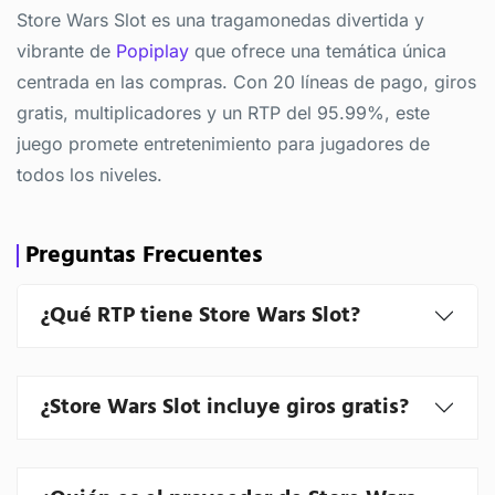
Store Wars Slot es una tragamonedas divertida y
vibrante de
Popiplay
que ofrece una temática única
centrada en las compras. Con 20 líneas de pago, giros
gratis, multiplicadores y un RTP del 95.99%, este
juego promete entretenimiento para jugadores de
todos los niveles.
Preguntas Frecuentes
¿Qué RTP tiene Store Wars Slot?
¿Store Wars Slot incluye giros gratis?