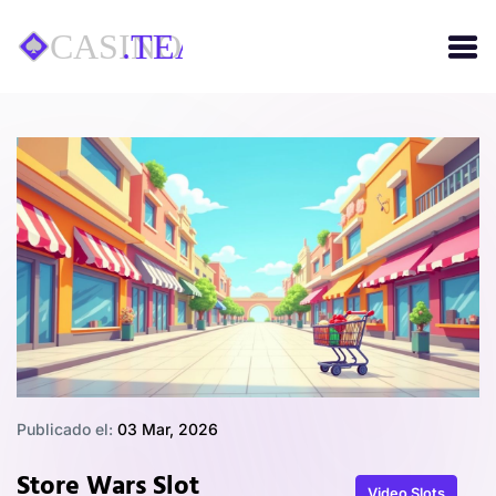
Publicado el:
03 Mar, 2026
Store Wars Slot
Video Slots