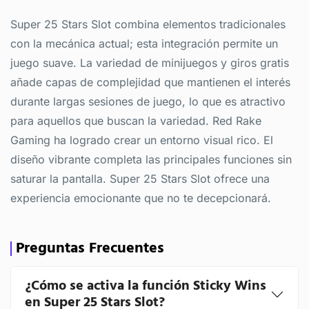
Super 25 Stars Slot combina elementos tradicionales
con la mecánica actual; esta integración permite un
juego suave. La variedad de minijuegos y giros gratis
añade capas de complejidad que mantienen el interés
durante largas sesiones de juego, lo que es atractivo
para aquellos que buscan la variedad. Red Rake
Gaming ha logrado crear un entorno visual rico. El
diseño vibrante completa las principales funciones sin
saturar la pantalla. Super 25 Stars Slot ofrece una
experiencia emocionante que no te decepcionará.
Preguntas Frecuentes
¿Cómo se activa la función Sticky Wins
en Super 25 Stars Slot?