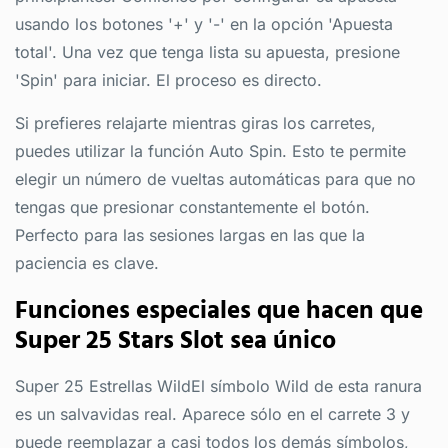
usando los botones '+' y '-' en la opción 'Apuesta
total'. Una vez que tenga lista su apuesta, presione
'Spin' para iniciar. El proceso es directo.
Si prefieres relajarte mientras giras los carretes,
puedes utilizar la función Auto Spin. Esto te permite
elegir un número de vueltas automáticas para que no
tengas que presionar constantemente el botón.
Perfecto para las sesiones largas en las que la
paciencia es clave.
Funciones especiales que hacen que
Super 25 Stars Slot sea único
Super 25 Estrellas WildEl símbolo Wild de esta ranura
es un salvavidas real. Aparece sólo en el carrete 3 y
puede reemplazar a casi todos los demás símbolos,