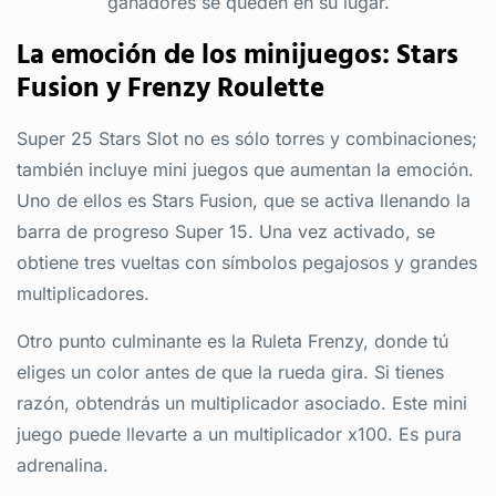
ganadores se queden en su lugar.
La emoción de los minijuegos: Stars
Fusion y Frenzy Roulette
Super 25 Stars Slot no es sólo torres y combinaciones;
también incluye mini juegos que aumentan la emoción.
Uno de ellos es Stars Fusion, que se activa llenando la
barra de progreso Super 15. Una vez activado, se
obtiene tres vueltas con símbolos pegajosos y grandes
multiplicadores.
Otro punto culminante es la Ruleta Frenzy, donde tú
eliges un color antes de que la rueda gira. Si tienes
razón, obtendrás un multiplicador asociado. Este mini
juego puede llevarte a un multiplicador x100. Es pura
adrenalina.