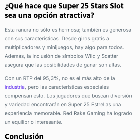
¿Qué hace que Super 25 Stars Slot
sea una opción atractiva?
Esta ranura no sólo es hermosa; también es generosa
con sus características. Desde giros gratis a
multiplicadores y minijuegos, hay algo para todos.
Además, la inclusión de símbolos Wild y Scatter
asegura que las posibilidades de ganar son altas.
Con un RTP del 95,3%, no es el más alto de la
industria
, pero las características especiales
compensan esto. Los jugadores que buscan diversión
y variedad encontrarán en Super 25 Estrellas una
experiencia memorable. Red Rake Gaming ha logrado
un equilibrio interesante.
Conclusión