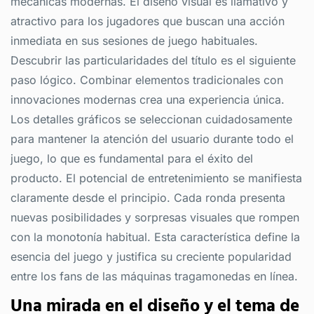
mecánicas modernas. El diseño visual es llamativo y
atractivo para los jugadores que buscan una acción
inmediata en sus sesiones de juego habituales.
Descubrir las particularidades del título es el siguiente
paso lógico. Combinar elementos tradicionales con
innovaciones modernas crea una experiencia única.
Los detalles gráficos se seleccionan cuidadosamente
para mantener la atención del usuario durante todo el
juego, lo que es fundamental para el éxito del
producto. El potencial de entretenimiento se manifiesta
claramente desde el principio. Cada ronda presenta
nuevas posibilidades y sorpresas visuales que rompen
con la monotonía habitual. Esta característica define la
esencia del juego y justifica su creciente popularidad
entre los fans de las máquinas tragamonedas en línea.
Una mirada en el diseño y el tema de