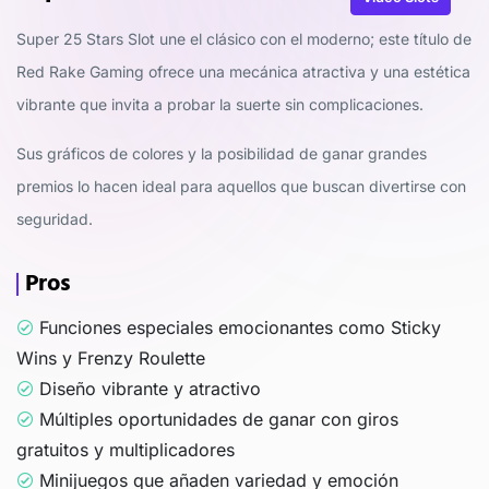
Super 25 Stars Slot une el clásico con el moderno; este título de
Red Rake Gaming ofrece una mecánica atractiva y una estética
vibrante que invita a probar la suerte sin complicaciones.
Sus gráficos de colores y la posibilidad de ganar grandes
premios lo hacen ideal para aquellos que buscan divertirse con
seguridad.
Pros
Funciones especiales emocionantes como Sticky
Wins y Frenzy Roulette
Diseño vibrante y atractivo
Múltiples oportunidades de ganar con giros
gratuitos y multiplicadores
Minijuegos que añaden variedad y emoción