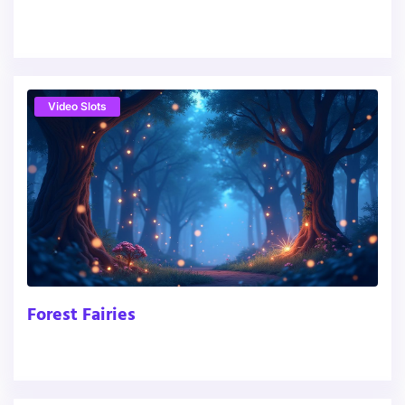
Video Slots
Forest Fairies