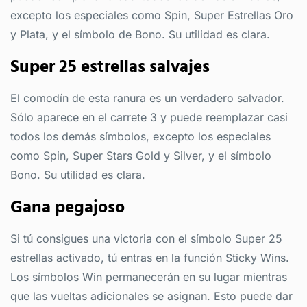
excepto los especiales como Spin, Super Estrellas Oro
y Plata, y el símbolo de Bono. Su utilidad es clara.
Super 25 estrellas salvajes
El comodín de esta ranura es un verdadero salvador.
Sólo aparece en el carrete 3 y puede reemplazar casi
todos los demás símbolos, excepto los especiales
como Spin, Super Stars Gold y Silver, y el símbolo
Bono. Su utilidad es clara.
Gana pegajoso
Si tú consigues una victoria con el símbolo Super 25
estrellas activado, tú entras en la función Sticky Wins.
Los símbolos Win permanecerán en su lugar mientras
que las vueltas adicionales se asignan. Esto puede dar