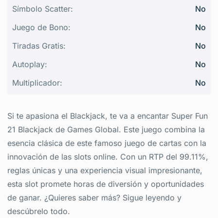
Símbolo Scatter:
No
Juego de Bono:
No
Tiradas Gratis:
No
Autoplay:
No
Multiplicador:
No
Si te apasiona el Blackjack, te va a encantar Super Fun
21 Blackjack de Games Global. Este juego combina la
esencia clásica de este famoso juego de cartas con la
innovación de las slots online. Con un RTP del 99.11%,
reglas únicas y una experiencia visual impresionante,
esta slot promete horas de diversión y oportunidades
de ganar. ¿Quieres saber más? Sigue leyendo y
descúbrelo todo.