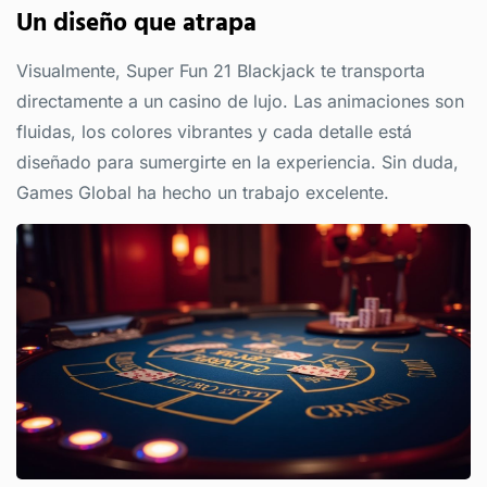
Un diseño que atrapa
Visualmente, Super Fun 21 Blackjack te transporta
directamente a un casino de lujo. Las animaciones son
fluidas, los colores vibrantes y cada detalle está
diseñado para sumergirte en la experiencia. Sin duda,
Games Global ha hecho un trabajo excelente.