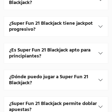
Blackjack?
¿Super Fun 21 Blackjack tiene jackpot
progresivo?
¿Es Super Fun 21 Blackjack apto para
principiantes?
¿Dónde puedo jugar a Super Fun 21
Blackjack?
¿Super Fun 21 Blackjack permite doblar
apuestas?