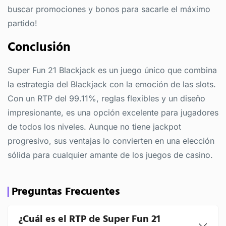
buscar promociones y bonos para sacarle el máximo
partido!
Conclusión
Super Fun 21 Blackjack es un juego único que combina
la estrategia del Blackjack con la emoción de las slots.
Con un RTP del 99.11%, reglas flexibles y un diseño
impresionante, es una opción excelente para jugadores
de todos los niveles. Aunque no tiene jackpot
progresivo, sus ventajas lo convierten en una elección
sólida para cualquier amante de los juegos de casino.
Preguntas Frecuentes
¿Cuál es el RTP de Super Fun 21