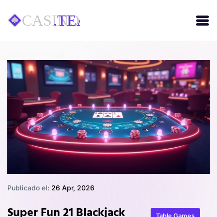
Publicado el:
26 Apr, 2026
Super Fun 21 Blackjack
Table Games