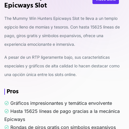
Epicways Slot
The Mummy Win Hunters Epicways Slot te lleva a un templo
egipcio lleno de momias y tesoros. Con hasta 15625 líneas de
pago, giros gratis y símbolos expansivos, ofrece una
experiencia emocionante e inmersiva.
A pesar de un RTP ligeramente bajo, sus características
especiales y gráficos de alta calidad lo hacen destacar como
una opción única entre los slots online.
Pros
Gráficos impresionantes y temática envolvente
Hasta 15625 líneas de pago gracias a la mecánica
Epicways
Rondas de giros gratis con símbolos expansivos