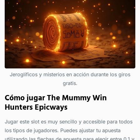
Jeroglíficos y misterios en acción durante los giros
gratis.
Cómo jugar The Mummy Win
Hunters Epicways
Jugar este slot es muy sencillo y accesible para todos
los tipos de jugadores. Puedes ajustar tu apuesta
utilizando las flechas de apuesta para elegir entre 0.1 y