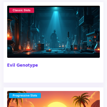
Classic Slots
Evil Genotype
Progressive Slots