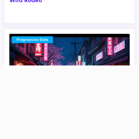
Wild Rodeo
Progressive Slots
Yakuza