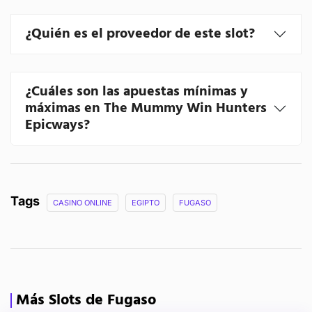
¿Quién es el proveedor de este slot?
¿Cuáles son las apuestas mínimas y
máximas en The Mummy Win Hunters
Epicways?
Tags
CASINO ONLINE
EGIPTO
FUGASO
Más Slots de Fugaso