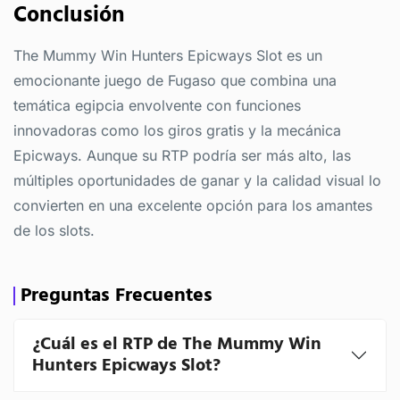
Conclusión
The Mummy Win Hunters Epicways Slot es un
emocionante juego de Fugaso que combina una
temática egipcia envolvente con funciones
innovadoras como los giros gratis y la mecánica
Epicways. Aunque su RTP podría ser más alto, las
múltiples oportunidades de ganar y la calidad visual lo
convierten en una excelente opción para los amantes
de los slots.
Preguntas Frecuentes
¿Cuál es el RTP de The Mummy Win
Hunters Epicways Slot?