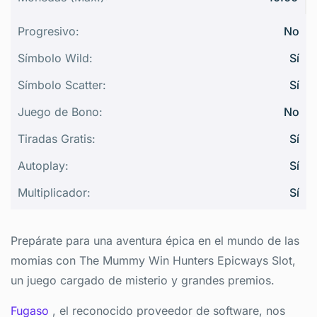
Progresivo:
No
Símbolo Wild:
Sí
Símbolo Scatter:
Sí
Juego de Bono:
No
Tiradas Gratis:
Sí
Autoplay:
Sí
Multiplicador:
Sí
Prepárate para una aventura épica en el mundo de las
momias con The Mummy Win Hunters Epicways Slot,
un juego cargado de misterio y grandes premios.
Fugaso
, el reconocido proveedor de software, nos