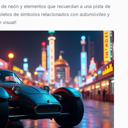
 de neón y elementos que recuerdan a una pista de
epletos de símbolos relacionados con automóviles y
 visual!