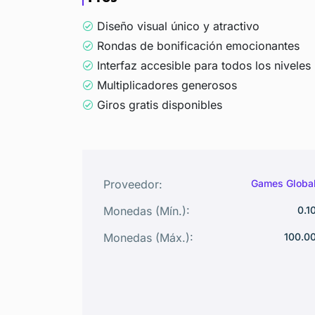
Diseño visual único y atractivo
Rondas de bonificación emocionantes
Interfaz accesible para todos los niveles
Multiplicadores generosos
Giros gratis disponibles
Proveedor:
Games Globa
Monedas (Mín.):
0.1
Monedas (Máx.):
100.0