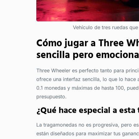
Vehículo de tres ruedas que 
Cómo jugar a Three Wh
sencilla pero emocion
Three Wheeler es perfecto tanto para princ
ofrece una interfaz sencilla, lo que lo hac
0.1 monedas y máximas de hasta 100, puede
presupuesto.
¿Qué hace especial a est
La tragamonedas no es progresiva, pero es
están diseñados para maximizar tus gananc