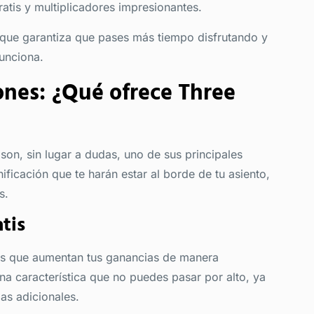
ratis y multiplicadores impresionantes.
 que garantiza que pases más tiempo disfrutando y
unciona.
ones: ¿Qué ofrece Three
on, sin lugar a dudas, uno de sus principales
ificación que te harán estar al borde de tu asiento,
s.
tis
es que aumentan tus ganancias de manera
na característica que no puedes pasar por alto, ya
as adicionales.