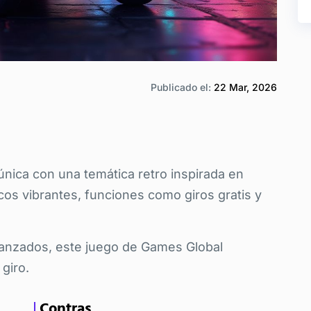
Publicado el:
22 Mar, 2026
ica con una temática retro inspirada en
cos vibrantes, funciones como giros gratis y
.
vanzados, este juego de Games Global
giro.
Contras