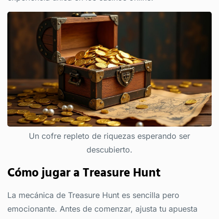
Un cofre repleto de riquezas esperando ser
descubierto.
Cómo jugar a Treasure Hunt
La mecánica de Treasure Hunt es sencilla pero
emocionante. Antes de comenzar, ajusta tu apuesta