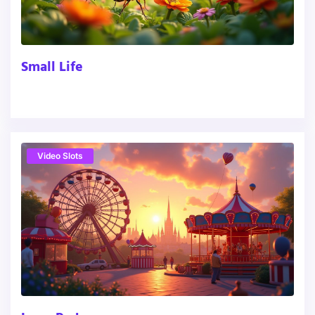
Small Life
Video Slots