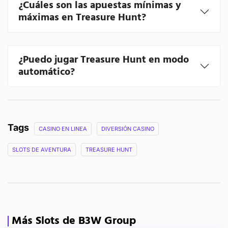
¿Cuáles son las apuestas mínimas y
máximas en Treasure Hunt?
¿Puedo jugar Treasure Hunt en modo
automático?
Tags
CASINO EN LINEA
DIVERSIÓN CASINO
SLOTS DE AVENTURA
TREASURE HUNT
Más Slots de B3W Group