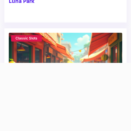
Luna Park
Classic Slots
Fruity Machine