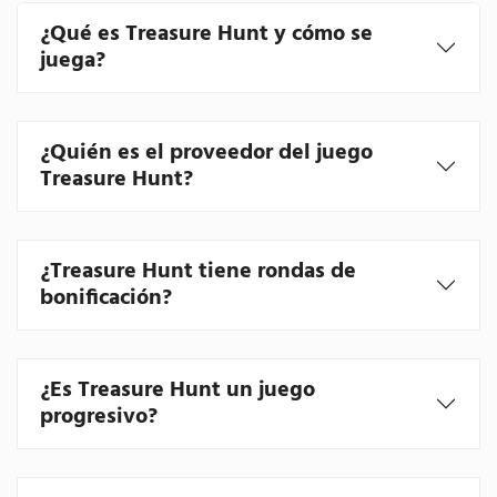
¿Qué es Treasure Hunt y cómo se
juega?
¿Quién es el proveedor del juego
Treasure Hunt?
¿Treasure Hunt tiene rondas de
bonificación?
¿Es Treasure Hunt un juego
progresivo?