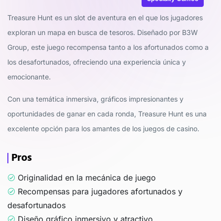
Treasure Hunt es un slot de aventura en el que los jugadores
exploran un mapa en busca de tesoros. Diseñado por B3W
Group, este juego recompensa tanto a los afortunados como a
los desafortunados, ofreciendo una experiencia única y
emocionante.
Con una temática inmersiva, gráficos impresionantes y
oportunidades de ganar en cada ronda, Treasure Hunt es una
excelente opción para los amantes de los juegos de casino.
Pros
Originalidad en la mecánica de juego
Recompensas para jugadores afortunados y
desafortunados
Diseño gráfico inmersivo y atractivo