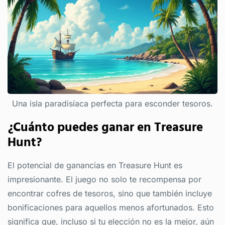
Una isla paradisíaca perfecta para esconder tesoros.
¿Cuánto puedes ganar en Treasure
Hunt?
El potencial de ganancias en Treasure Hunt es
impresionante. El juego no solo te recompensa por
encontrar cofres de tesoros, sino que también incluye
bonificaciones para aquellos menos afortunados. Esto
significa que, incluso si tu elección no es la mejor, aún