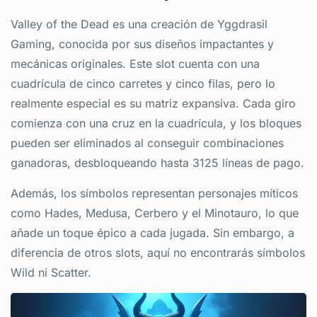
Valley of the Dead es una creación de Yggdrasil
Gaming, conocida por sus diseños impactantes y
mecánicas originales. Este slot cuenta con una
cuadrícula de cinco carretes y cinco filas, pero lo
realmente especial es su matriz expansiva. Cada giro
comienza con una cruz en la cuadrícula, y los bloques
pueden ser eliminados al conseguir combinaciones
ganadoras, desbloqueando hasta 3125 líneas de pago.
Además, los símbolos representan personajes míticos
como Hades, Medusa, Cerbero y el Minotauro, lo que
añade un toque épico a cada jugada. Sin embargo, a
diferencia de otros slots, aquí no encontrarás símbolos
Wild ni Scatter.