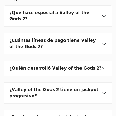
¿Qué hace especial a Valley of the
Gods 2?
¿Cuántas líneas de pago tiene Valley
of the Gods 2?
¿Quién desarrolló Valley of the Gods 2?
¿Valley of the Gods 2 tiene un jackpot
progresivo?