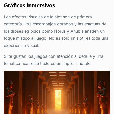
Gráficos inmersivos
Los efectos visuales de la slot son de primera
categoría. Los escarabajos dorados y las estatuas de
los dioses egipcios como Horus y Anubis añaden un
toque místico al juego. No es solo un slot, es toda una
experiencia visual.
Si te gustan los juegos con atención al detalle y una
temática rica, este título es un imprescindible.