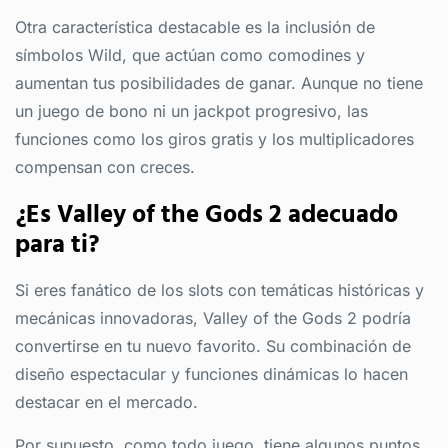
Otra característica destacable es la inclusión de
símbolos Wild, que actúan como comodines y
aumentan tus posibilidades de ganar. Aunque no tiene
un juego de bono ni un jackpot progresivo, las
funciones como los giros gratis y los multiplicadores
compensan con creces.
¿Es Valley of the Gods 2 adecuado
para ti?
Si eres fanático de los slots con temáticas históricas y
mecánicas innovadoras, Valley of the Gods 2 podría
convertirse en tu nuevo favorito. Su combinación de
diseño espectacular y funciones dinámicas lo hacen
destacar en el mercado.
Por supuesto, como todo juego, tiene algunos puntos