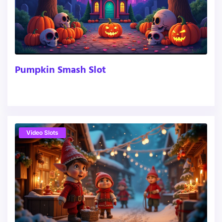
Pumpkin Smash Slot
Video Slots