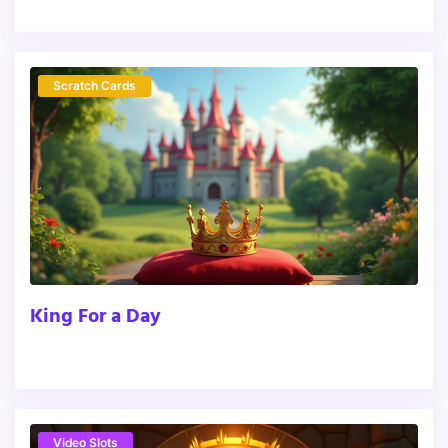
Scratch Cards
King For a Day
Video Slots