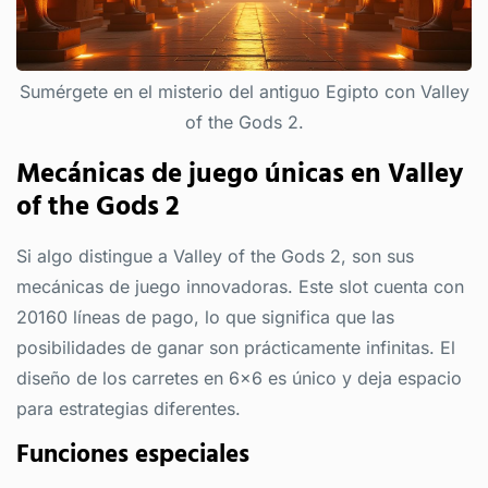
Sumérgete en el misterio del antiguo Egipto con Valley
of the Gods 2.
Mecánicas de juego únicas en Valley
of the Gods 2
Si algo distingue a Valley of the Gods 2, son sus
mecánicas de juego innovadoras. Este slot cuenta con
20160 líneas de pago, lo que significa que las
posibilidades de ganar son prácticamente infinitas. El
diseño de los carretes en 6x6 es único y deja espacio
para estrategias diferentes.
Funciones especiales