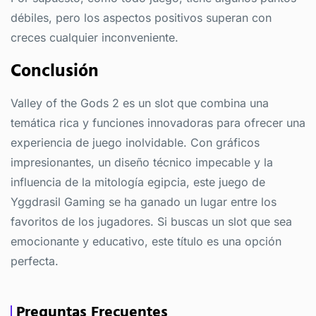
débiles, pero los aspectos positivos superan con
creces cualquier inconveniente.
Conclusión
Valley of the Gods 2 es un slot que combina una
temática rica y funciones innovadoras para ofrecer una
experiencia de juego inolvidable. Con gráficos
impresionantes, un diseño técnico impecable y la
influencia de la mitología egipcia, este juego de
Yggdrasil Gaming se ha ganado un lugar entre los
favoritos de los jugadores. Si buscas un slot que sea
emocionante y educativo, este título es una opción
perfecta.
Preguntas Frecuentes