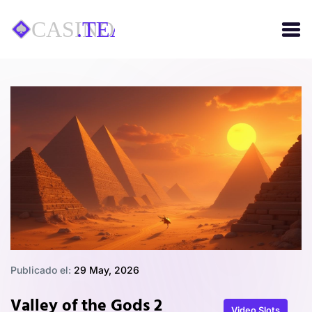
Publicado el:
29 May, 2026
Valley of the Gods 2
Video Slots