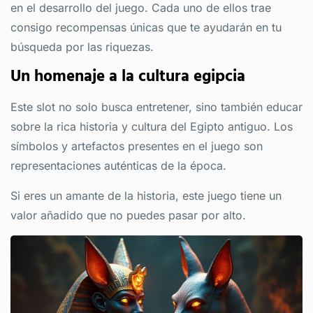
en el desarrollo del juego. Cada uno de ellos trae
consigo recompensas únicas que te ayudarán en tu
búsqueda por las riquezas.
Un homenaje a la cultura egipcia
Este slot no solo busca entretener, sino también educar
sobre la rica historia y cultura del Egipto antiguo. Los
símbolos y artefactos presentes en el juego son
representaciones auténticas de la época.
Si eres un amante de la historia, este juego tiene un
valor añadido que no puedes pasar por alto.