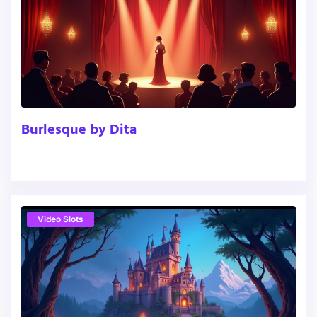
Burlesque by Dita
Video Slots