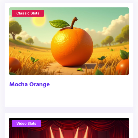
Classic Slots
Mocha Orange
Video Slots