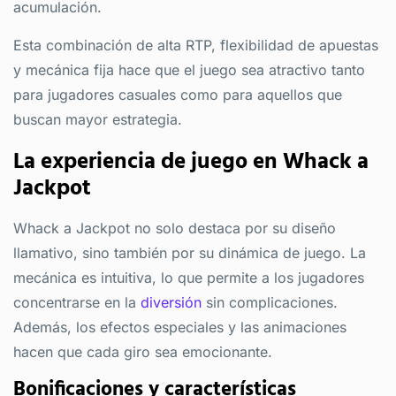
acumulación.
Esta combinación de alta RTP, flexibilidad de apuestas
y mecánica fija hace que el juego sea atractivo tanto
para jugadores casuales como para aquellos que
buscan mayor estrategia.
La experiencia de juego en Whack a
Jackpot
Whack a Jackpot no solo destaca por su diseño
llamativo, sino también por su dinámica de juego. La
mecánica es intuitiva, lo que permite a los jugadores
concentrarse en la
diversión
sin complicaciones.
Además, los efectos especiales y las animaciones
hacen que cada giro sea emocionante.
Bonificaciones y características