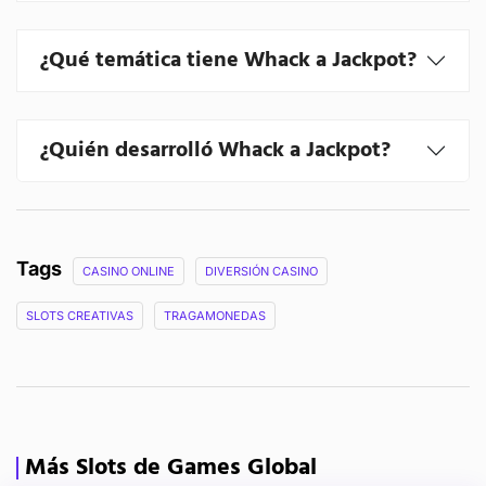
¿Qué temática tiene Whack a Jackpot?
¿Quién desarrolló Whack a Jackpot?
Tags
CASINO ONLINE
DIVERSIÓN CASINO
SLOTS CREATIVAS
TRAGAMONEDAS
Más Slots de Games Global