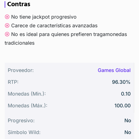
Contras
No tiene jackpot progresivo
Carece de características avanzadas
No es ideal para quienes prefieren tragamonedas
tradicionales
Proveedor:
Games Global
RTP:
96.30%
Monedas (Mín.):
0.10
Monedas (Máx.):
100.00
Progresivo:
No
Símbolo Wild:
No