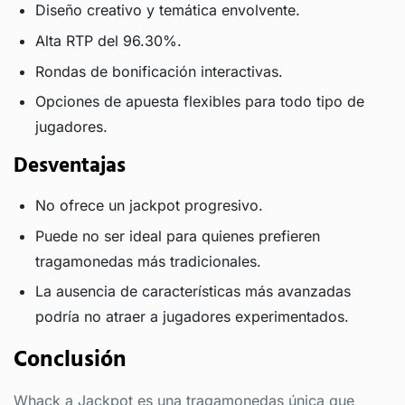
Diseño creativo y temática envolvente.
Alta RTP del 96.30%.
Rondas de bonificación interactivas.
Opciones de apuesta flexibles para todo tipo de
jugadores.
Desventajas
No ofrece un jackpot progresivo.
Puede no ser ideal para quienes prefieren
tragamonedas más tradicionales.
La ausencia de características más avanzadas
podría no atraer a jugadores experimentados.
Conclusión
Whack a Jackpot es una tragamonedas única que