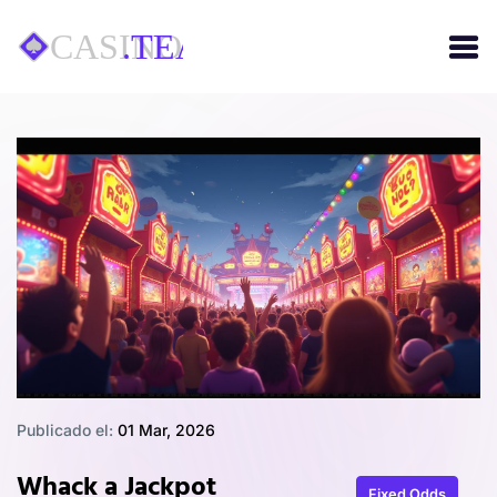
Publicado el:
01 Mar, 2026
Whack a Jackpot
Fixed Odds