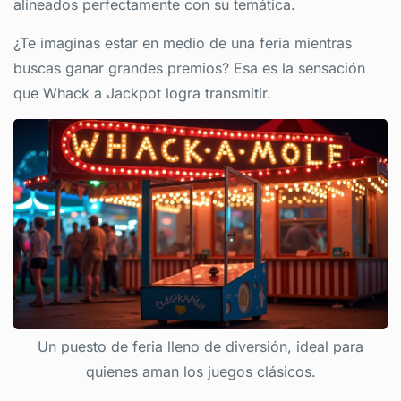
alineados perfectamente con su temática.
¿Te imaginas estar en medio de una feria mientras
buscas ganar grandes premios? Esa es la sensación
que Whack a Jackpot logra transmitir.
Un puesto de feria lleno de diversión, ideal para
quienes aman los juegos clásicos.