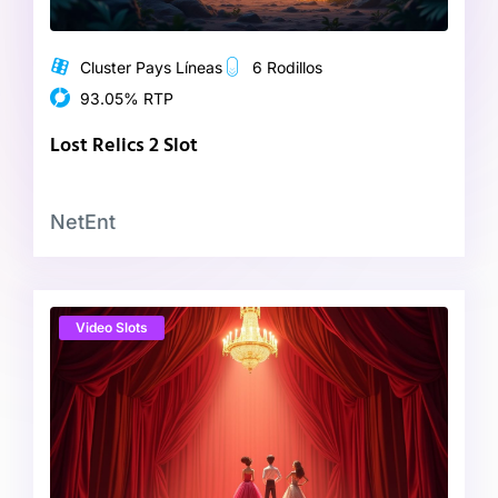
Cluster Pays Líneas
6 Rodillos
93.05% RTP
Lost Relics 2 Slot
NetEnt
Video Slots