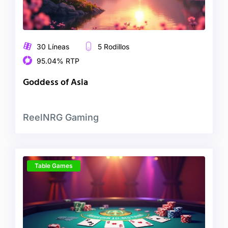
30 Líneas
5 Rodillos
95.04% RTP
Goddess of Asia
ReelNRG Gaming
Table Games