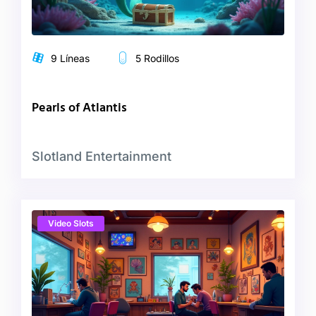
9 Líneas
5 Rodillos
Pearls of Atlantis
Slotland Entertainment
Video Slots