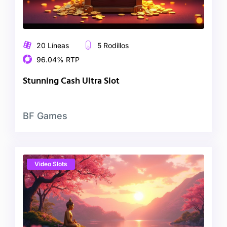
20 Líneas
5 Rodillos
96.04% RTP
Stunning Cash Ultra Slot
BF Games
Video Slots