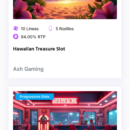
10 Líneas
5 Rodillos
94.00% RTP
Hawaiian Treasure Slot
Ash Gaming
Progressive Slots