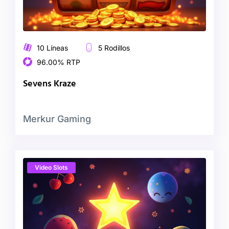
10 Líneas
5 Rodillos
96.00% RTP
Sevens Kraze
Merkur Gaming
Video Slots