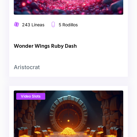
243 Líneas
5 Rodillos
Wonder Wings Ruby Dash
Aristocrat
Video Slots