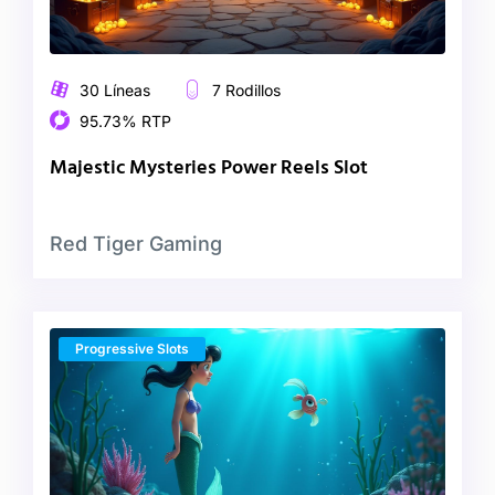
30 Líneas
7 Rodillos
95.73% RTP
Majestic Mysteries Power Reels Slot
Red Tiger Gaming
Progressive Slots