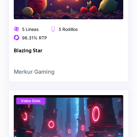
5 Líneas
5 Rodillos
96.31% RTP
Blazing Star
Merkur Gaming
Video Slots