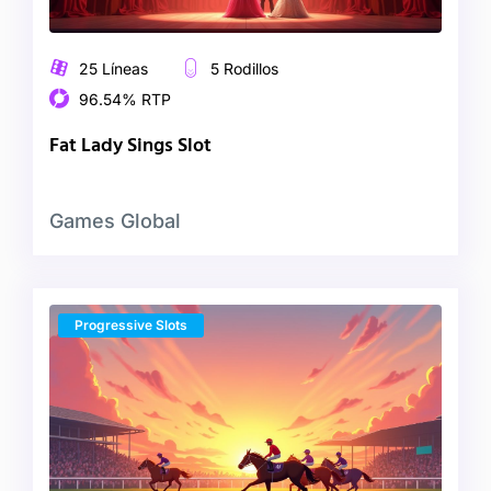
25 Líneas
5 Rodillos
96.54% RTP
Fat Lady Sings Slot
Games Global
Progressive Slots