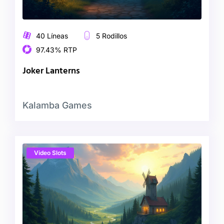
40 Líneas
5 Rodillos
97.43% RTP
Joker Lanterns
Kalamba Games
Video Slots