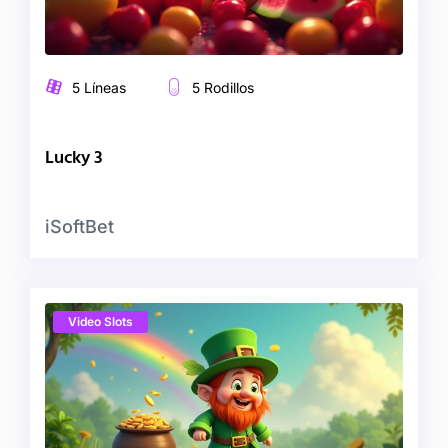
5 Líneas
5 Rodillos
Lucky 3
iSoftBet
Video Slots