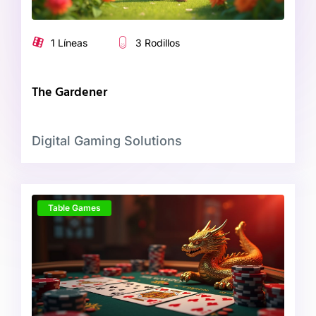
1 Líneas
3 Rodillos
The Gardener
Digital Gaming Solutions
Table Games