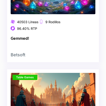
40503 Líneas
9 Rodillos
96.40% RTP
Gemmed!
Betsoft
Table Games