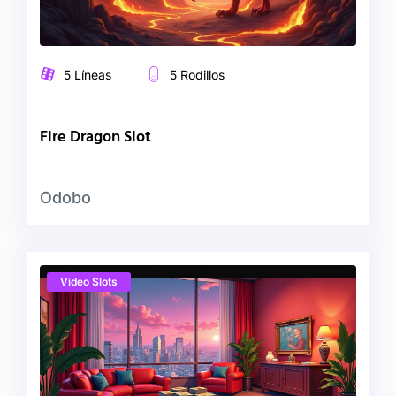
5 Líneas
5 Rodillos
Fire Dragon Slot
Odobo
Video Slots