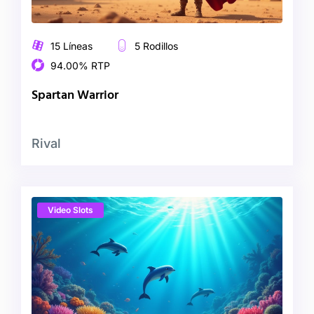
15 Líneas
5 Rodillos
94.00% RTP
Spartan Warrior
Rival
Video Slots