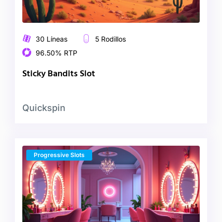
30 Líneas
5 Rodillos
96.50% RTP
Sticky Bandits Slot
Quickspin
Progressive Slots