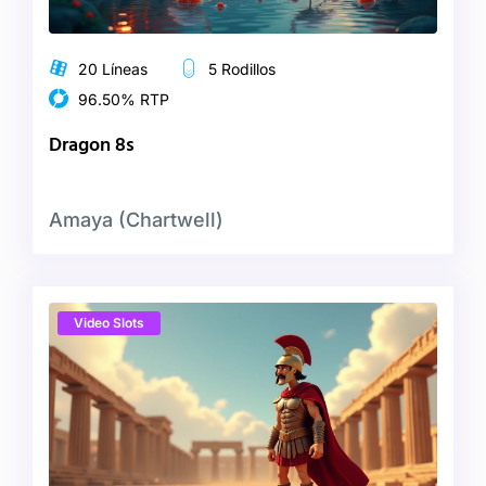
20 Líneas
5 Rodillos
96.50% RTP
Dragon 8s
Amaya (Chartwell)
Video Slots