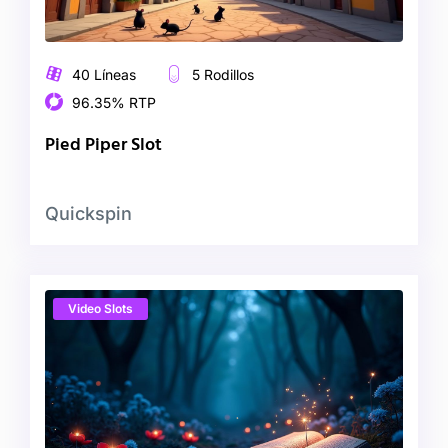
40 Líneas
5 Rodillos
96.35% RTP
Pied Piper Slot
Quickspin
Video Slots