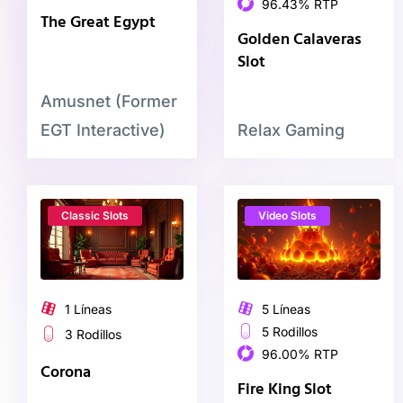
96.43% RTP
The Great Egypt
Golden Calaveras
Slot
Amusnet (Former
EGT Interactive)
Relax Gaming
Classic Slots
Video Slots
1 Líneas
5 Líneas
5 Rodillos
3 Rodillos
96.00% RTP
Corona
Fire King Slot