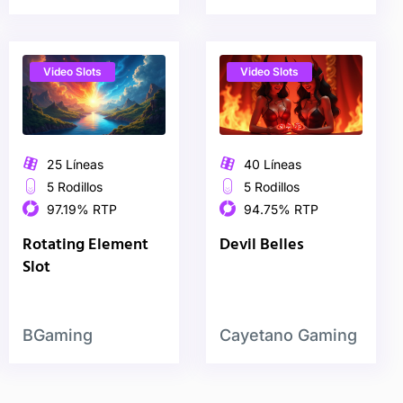
Video Slots
Video Slots
25 Líneas
40 Líneas
5 Rodillos
5 Rodillos
97.19% RTP
94.75% RTP
Rotating Element
Devil Belles
Slot
BGaming
Cayetano Gaming