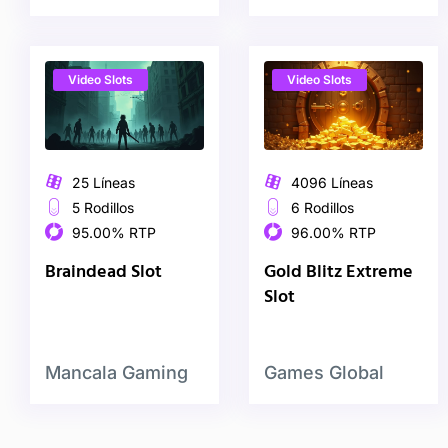
Video Slots
Video Slots
25 Líneas
4096 Líneas
5 Rodillos
6 Rodillos
95.00% RTP
96.00% RTP
Braindead Slot
Gold Blitz Extreme
Slot
Mancala Gaming
Games Global