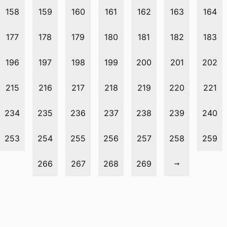
158
159
160
161
162
163
164
177
178
179
180
181
182
183
196
197
198
199
200
201
202
215
216
217
218
219
220
221
234
235
236
237
238
239
240
253
254
255
256
257
258
259
266
267
268
269