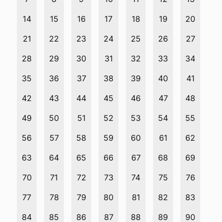
14
15
16
17
18
19
20
21
22
23
24
25
26
27
28
29
30
31
32
33
34
35
36
37
38
39
40
41
42
43
44
45
46
47
48
49
50
51
52
53
54
55
56
57
58
59
60
61
62
63
64
65
66
67
68
69
70
71
72
73
74
75
76
77
78
79
80
81
82
83
84
85
86
87
88
89
90