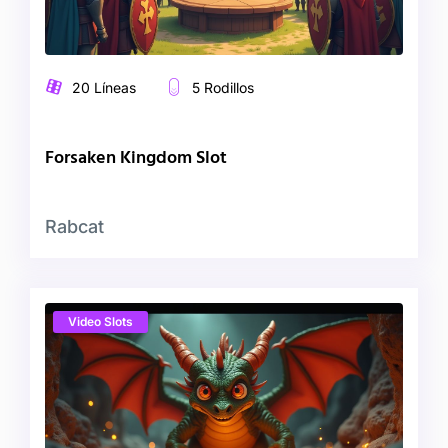
20 Líneas
5 Rodillos
Forsaken Kingdom Slot
Rabcat
Video Slots