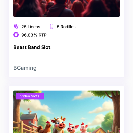
25 Líneas
5 Rodillos
96.83% RTP
Beast Band Slot
BGaming
Video Slots