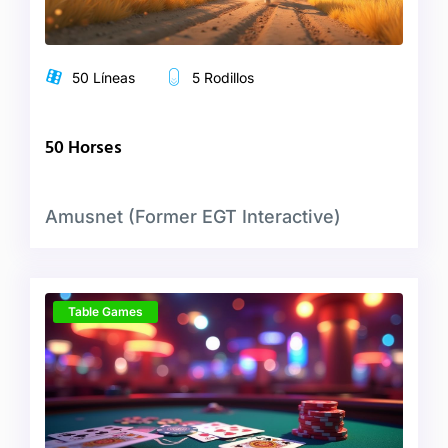
50 Líneas
5 Rodillos
50 Horses
Amusnet (Former EGT Interactive)
Table Games