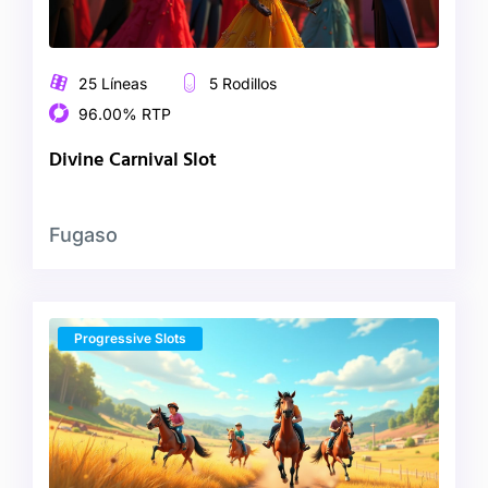
25 Líneas
5 Rodillos
96.00% RTP
Divine Carnival Slot
Fugaso
Progressive Slots