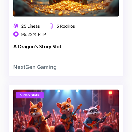
25 Líneas
5 Rodillos
95.22% RTP
A Dragon's Story Slot
NextGen Gaming
Video Slots