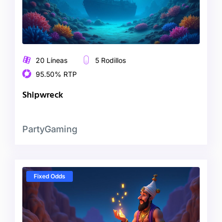
20 Líneas
5 Rodillos
95.50% RTP
Shipwreck
PartyGaming
Fixed Odds