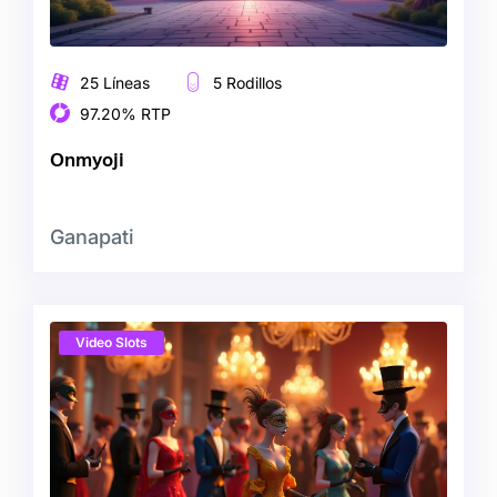
25 Líneas
5 Rodillos
97.20% RTP
Onmyoji
Ganapati
Video Slots