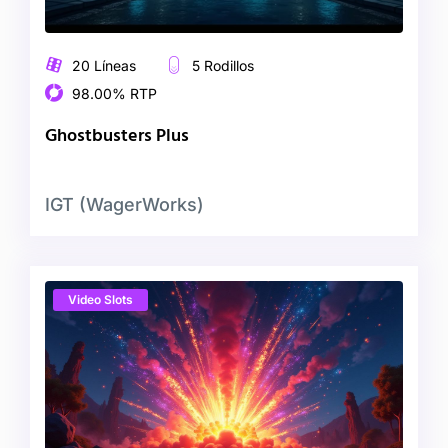
20 Líneas
5 Rodillos
98.00% RTP
Ghostbusters Plus
IGT (WagerWorks)
Video Slots