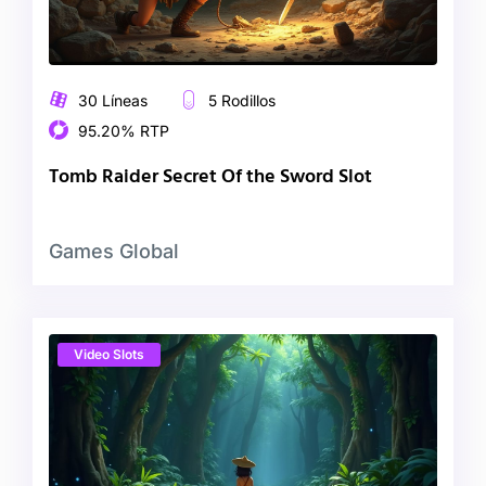
30 Líneas
5 Rodillos
95.20% RTP
Tomb Raider Secret Of the Sword Slot
Games Global
Video Slots