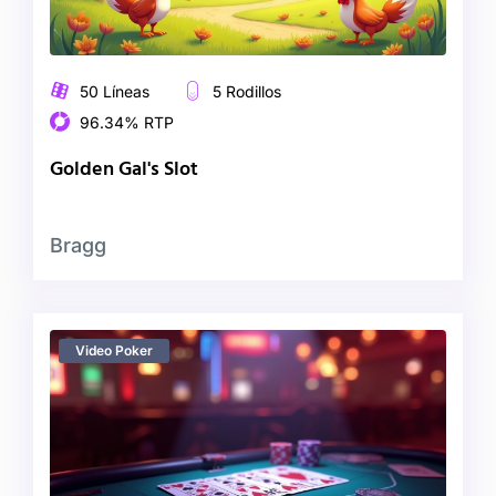
50 Líneas
5 Rodillos
96.34% RTP
Golden Gal's Slot
Bragg
Video Poker