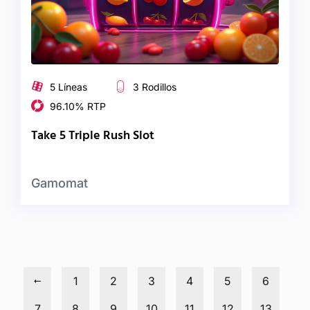
5 Líneas
3 Rodillos
96.10% RTP
Take 5 Triple Rush Slot
Gamomat
1
2
3
4
5
6
7
8
9
10
11
12
13