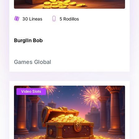
30 Líneas
5 Rodillos
Burglin Bob
Games Global
Video Slots